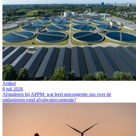
Artikel
8 juli 2026
Afstuderen bij APPM: wat leert netcongestie ons over de
uitdagingen rond afvalwatercongestie?