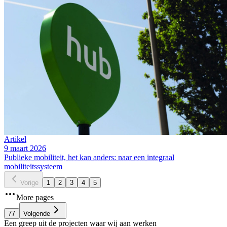
Artikel
9 maart 2026
Publieke mobiliteit, het kan anders: naar een integraal
mobiliteitssysteem
Vorige
1
2
3
4
5
More pages
77
Volgende
Een greep uit de projecten waar wij aan werken