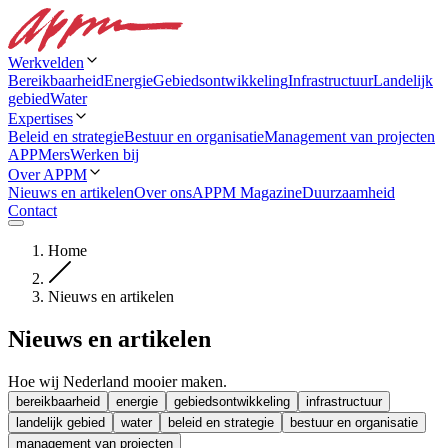
Werkvelden
Bereikbaarheid
Energie
Gebiedsontwikkeling
Infrastructuur
Landelijk
gebied
Water
Expertises
Beleid en strategie
Bestuur en organisatie
Management van projecten
APPMers
Werken bij
Over APPM
Nieuws en artikelen
Over ons
APPM Magazine
Duurzaamheid
Contact
Home
Nieuws en artikelen
Nieuws en artikelen
Hoe wij Nederland mooier maken.
bereikbaarheid
energie
gebiedsontwikkeling
infrastructuur
landelijk gebied
water
beleid en strategie
bestuur en organisatie
management van projecten