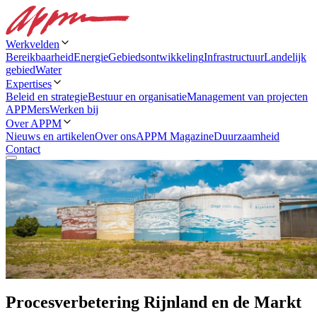
Werkvelden
Bereikbaarheid
Energie
Gebiedsontwikkeling
Infrastructuur
Landelijk
gebied
Water
Expertises
Beleid en strategie
Bestuur en organisatie
Management van projecten
APPMers
Werken bij
Over APPM
Nieuws en artikelen
Over ons
APPM Magazine
Duurzaamheid
Contact
Procesverbetering Rijnland en de Markt