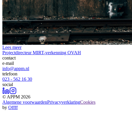
Lees meer
Projectdirecteur MIRT-verkenning OVAH
contact
e-mail
info@appm.nl
telefoon
023 - 562 16 30
social
© APPM 2026
Algemene voorwaarden
Privacyverklaring
Cookies
by
Offff