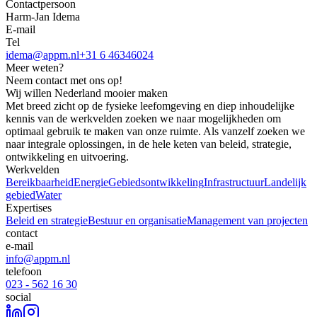
Contactpersoon
Harm-Jan Idema
E-mail
Tel
idema@appm.nl
+31 6 46346024
Meer weten?
Neem contact met ons op!
Wij willen Nederland mooier maken
Met breed zicht op de fysieke leefomgeving en diep inhoudelijke
kennis van de werkvelden zoeken we naar mogelijkheden om
optimaal gebruik te maken van onze ruimte. Als vanzelf zoeken we
naar integrale oplossingen, in de hele keten van beleid, strategie,
ontwikkeling en uitvoering.
Werkvelden
Bereikbaarheid
Energie
Gebiedsontwikkeling
Infrastructuur
Landelijk
gebied
Water
Expertises
Beleid en strategie
Bestuur en organisatie
Management van projecten
contact
e-mail
info@appm.nl
telefoon
023 - 562 16 30
social