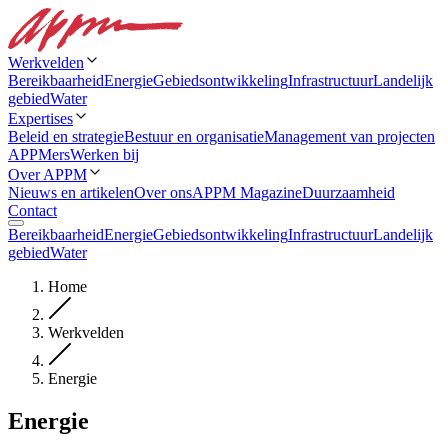
Werkvelden
Bereikbaarheid
Energie
Gebiedsontwikkeling
Infrastructuur
Landelijk
gebied
Water
Expertises
Beleid en strategie
Bestuur en organisatie
Management van projecten
APPMers
Werken bij
Over APPM
Nieuws en artikelen
Over ons
APPM Magazine
Duurzaamheid
Contact
Bereikbaarheid
Energie
Gebiedsontwikkeling
Infrastructuur
Landelijk
gebied
Water
Home
Werkvelden
Energie
Energie