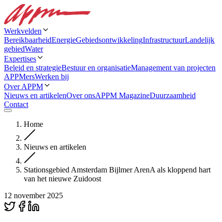
Werkvelden
Bereikbaarheid
Energie
Gebiedsontwikkeling
Infrastructuur
Landelijk
gebied
Water
Expertises
Beleid en strategie
Bestuur en organisatie
Management van projecten
APPMers
Werken bij
Over APPM
Nieuws en artikelen
Over ons
APPM Magazine
Duurzaamheid
Contact
Home
Nieuws en artikelen
Stationsgebied Amsterdam Bijlmer ArenA als kloppend hart
van het nieuwe Zuidoost
12 november 2025