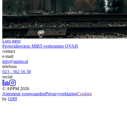
Lees meer
Projectdirecteur MIRT-verkenning OVAH
contact
e-mail
info@appm.nl
telefoon
023 - 562 16 30
social
© APPM 2026
Algemene voorwaarden
Privacyverklaring
Cookies
by
Offff