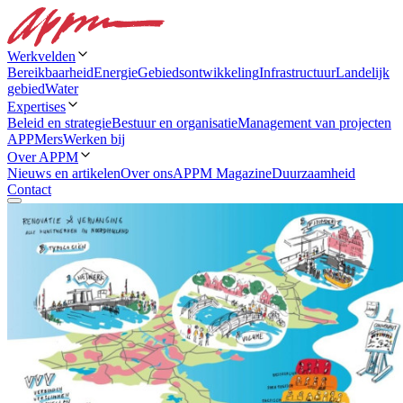
Werkvelden
Bereikbaarheid
Energie
Gebiedsontwikkeling
Infrastructuur
Landelijk
gebied
Water
Expertises
Beleid en strategie
Bestuur en organisatie
Management van projecten
APPMers
Werken bij
Over APPM
Nieuws en artikelen
Over ons
APPM Magazine
Duurzaamheid
Contact