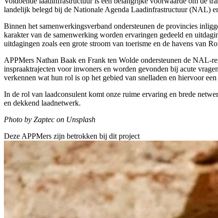
Voldoende laadinfrastructuur is een belangrijke voorwaarde om de tra
landelijk belegd bij de Nationale Agenda Laadinfrastructuur (NAL)
Binnen het samenwerkingsverband ondersteunen de provincies inliggende
karakter van de samenwerking worden ervaringen gedeeld en uitdaging
uitdagingen zoals een grote stroom van toerisme en de havens van Ro
APPMers Nathan Baak en Frank ten Wolde ondersteunen de NAL-regio 
inspraaktrajecten voor inwoners en worden gevonden bij acute vrag
verkennen wat hun rol is op het gebied van snelladen en hiervoor een
In de rol van laadconsulent komt onze ruime ervaring en brede netw
en dekkend laadnetwerk.
Photo by Zaptec on Unsplash
Deze APPMers zijn betrokken bij dit
project