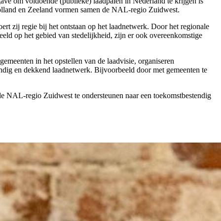
gave om voldoende (publieke) laadpalen in Nederland te krijgen is
-Holland en Zeeland vormen samen de NAL-regio Zuidwest.
rt zij regie bij het ontstaan op het laadnetwerk. Door het regionale
ld op het gebied van stedelijkheid, zijn er ook overeenkomstige
eenten in het opstellen van de laadvisie, organiseren
ndig en dekkend laadnetwerk. Bijvoorbeeld door met gemeenten te
n de NAL-regio Zuidwest te ondersteunen naar een toekomstbestendig