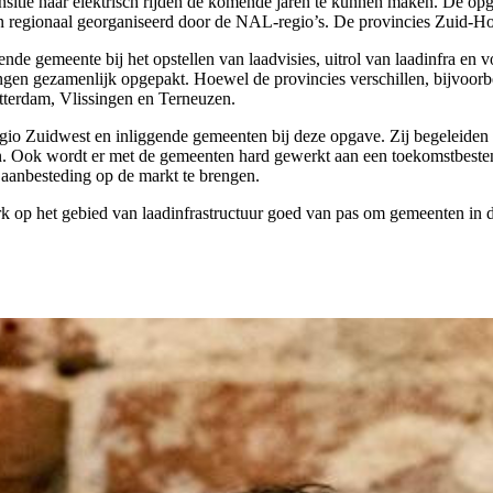
nsitie naar elektrisch rijden de komende jaren te kunnen maken. De op
 en regionaal georganiseerd door de NAL-regio’s. De provincies Zuid
 gemeente bij het opstellen van laadvisies, uitrol van laadinfra en voe
en gezamenlijk opgepakt. Hoewel de provincies verschillen, bijvoorbee
tterdam, Vlissingen en Terneuzen.
Zuidwest en inliggende gemeenten bij deze opgave. Zij begeleiden gem
en. Ook wordt er met de gemeenten hard gewerkt aan een toekomstbeste
 aanbesteding op de markt te brengen.
erk op het gebied van laadinfrastructuur goed van pas om gemeenten i