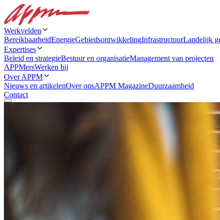
Werkvelden
Bereikbaarheid
Energie
Gebiedsontwikkeling
Infrastructuur
Landelijk g
Expertises
Beleid en strategie
Bestuur en organisatie
Management van projecten
APPMers
Werken bij
Over APPM
Nieuws en artikelen
Over ons
APPM Magazine
Duurzaamheid
Contact