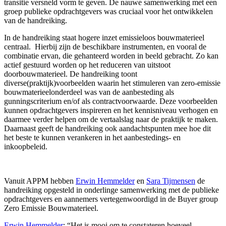
transitie versneld vorm te geven. De nauwe samenwerking met een
groep publieke opdrachtgevers was cruciaal voor het ontwikkelen
van de handreiking.
In de handreiking staat hogere inzet emissieloos bouwmaterieel
centraal. Hierbij zijn de beschikbare instrumenten, en vooral de
combinatie ervan, die gehanteerd worden in beeld gebracht. Zo kan
actief gestuurd worden op het reduceren van uitstoot
doorbouwmaterieel. De handreiking toont
diverse(praktijk)voorbeelden waarin het stimuleren van zero-emissie
bouwmaterieelonderdeel was van de aanbesteding als
gunningscriterium en/of als contractvoorwaarde. Deze voorbeelden
kunnen opdrachtgevers inspireren en het kennisniveau verhogen en
daarmee verder helpen om de vertaalslag naar de praktijk te maken.
Daarnaast geeft de handreiking ook aandachtspunten mee hoe dit
het beste te kunnen verankeren in het aanbestedings- en
inkoopbeleid.
Vanuit APPM hebben
Erwin Hemmelder
en
Sara Tijmensen
de
handreiking opgesteld in onderlinge samenwerking met de publieke
opdrachtgevers en aannemers vertegenwoordigd in de Buyer group
Zero Emissie Bouwmaterieel.
Erwin Hemmelder
: “Het is mooi om te constateren hoeveel