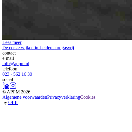
Lees meer
De eerste wijken in Leiden aardgasvrij
contact
e-mail
info@appm.nl
telefoon
023 - 562 16 30
social
© APPM 2026
Algemene voorwaarden
Privacyverklaring
Cookies
by
Offff