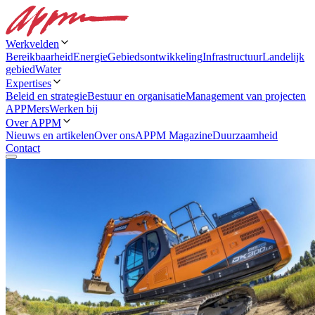
Werkvelden
Bereikbaarheid
Energie
Gebiedsontwikkeling
Infrastructuur
Landelijk
gebied
Water
Expertises
Beleid en strategie
Bestuur en organisatie
Management van projecten
APPMers
Werken bij
Over APPM
Nieuws en artikelen
Over ons
APPM Magazine
Duurzaamheid
Contact