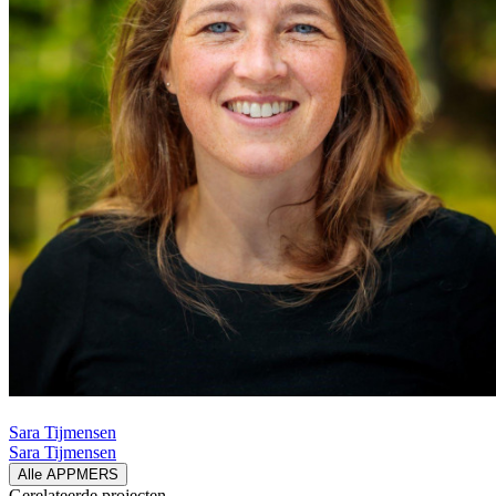
Sara Tijmensen
Sara Tijmensen
Alle APPMERS
Gerelateerde
projecten