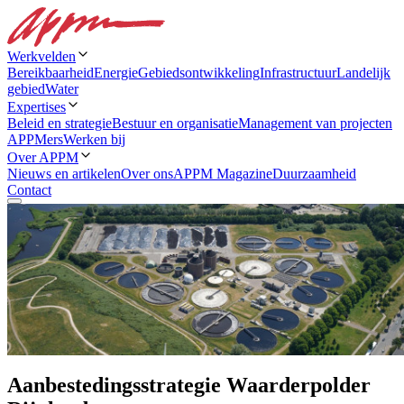
Werkvelden
Bereikbaarheid
Energie
Gebiedsontwikkeling
Infrastructuur
Landelijk
gebied
Water
Expertises
Beleid en strategie
Bestuur en organisatie
Management van projecten
APPMers
Werken bij
Over APPM
Nieuws en artikelen
Over ons
APPM Magazine
Duurzaamheid
Contact
Aanbestedingsstrategie Waarderpolder