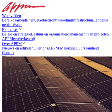
Werkvelden
Bereikbaarheid
Energie
Gebiedsontwikkeling
Infrastructuur
Landelijk
gebied
Water
Expertises
Beleid en strategie
Bestuur en organisatie
Management van projecten
APPMers
Werken bij
Over APPM
Nieuws en artikelen
Over ons
APPM Magazine
Duurzaamheid
Contact