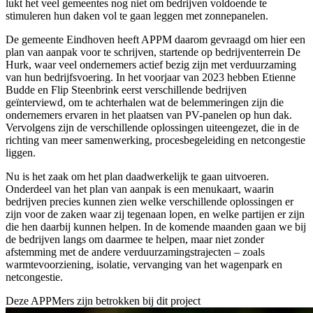
lukt het veel gemeentes nog niet om bedrijven voldoende te
stimuleren hun daken vol te gaan leggen met zonnepanelen.
De gemeente Eindhoven heeft APPM daarom gevraagd om hier een
plan van aanpak voor te schrijven, startende op bedrijventerrein De
Hurk, waar veel ondernemers actief bezig zijn met verduurzaming
van hun bedrijfsvoering. In het voorjaar van 2023 hebben Etienne
Budde en Flip Steenbrink eerst verschillende bedrijven
geïnterviewd, om te achterhalen wat de belemmeringen zijn die
ondernemers ervaren in het plaatsen van PV-panelen op hun dak.
Vervolgens zijn de verschillende oplossingen uiteengezet, die in de
richting van meer samenwerking, procesbegeleiding en netcongestie
liggen.
Nu is het zaak om het plan daadwerkelijk te gaan uitvoeren.
Onderdeel van het plan van aanpak is een menukaart, waarin
bedrijven precies kunnen zien welke verschillende oplossingen er
zijn voor de zaken waar zij tegenaan lopen, en welke partijen er zijn
die hen daarbij kunnen helpen. In de komende maanden gaan we bij
de bedrijven langs om daarmee te helpen, maar niet zonder
afstemming met de andere verduurzamingstrajecten – zoals
warmtevoorziening, isolatie, vervanging van het wagenpark en
netcongestie.
Deze APPMers zijn betrokken bij dit
project