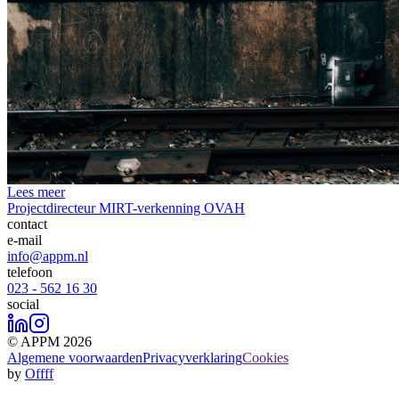
Lees meer
Projectdirecteur MIRT-verkenning OVAH
contact
e-mail
info@appm.nl
telefoon
023 - 562 16 30
social
© APPM 2026
Algemene voorwaarden
Privacyverklaring
Cookies
by
Offff