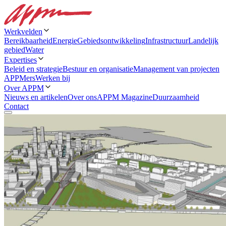
Werkvelden
Bereikbaarheid
Energie
Gebiedsontwikkeling
Infrastructuur
Landelijk
gebied
Water
Expertises
Beleid en strategie
Bestuur en organisatie
Management van projecten
APPMers
Werken bij
Over APPM
Nieuws en artikelen
Over ons
APPM Magazine
Duurzaamheid
Contact