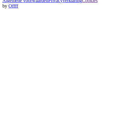
Algemene voorwaarden
Privacyverklaring
Cookies
by
Offff