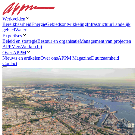
Werkvelden
Bereikbaarheid
Energie
Gebiedsontwikkeling
Infrastructuur
Landelijk
gebied
Water
Expertises
Beleid en strategie
Bestuur en organisatie
Management van projecten
APPMers
Werken bij
Over APPM
Nieuws en artikelen
Over ons
APPM Magazine
Duurzaamheid
Contact