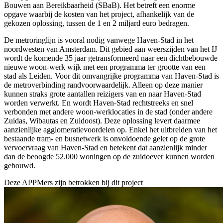
Bouwen aan Bereikbaarheid (SBaB). Het betreft een enorme
opgave waarbij de kosten van het project, afhankelijk van de
gekozen oplossing, tussen de 1 en 2 miljard euro bedragen.
De metroringlijn is vooral nodig vanwege Haven-Stad in het
noordwesten van Amsterdam. Dit gebied aan weerszijden van het IJ
wordt de komende 35 jaar getransformeerd naar een dichtbebouwde
nieuwe woon-werk wijk met een programma ter grootte van een
stad als Leiden. Voor dit omvangrijke programma van Haven-Stad is
de metroverbinding randvoorwaardelijk. Alleen op deze manier
kunnen straks grote aantallen reizigers van en naar Haven-Stad
worden verwerkt. En wordt Haven-Stad rechtstreeks en snel
verbonden met andere woon-werklocaties in de stad (onder andere
Zuidas, Wibautas en Zuidoost). Deze oplossing levert daarmee
aanzienlijke agglomeratievoordelen op. Enkel het uitbreiden van het
bestaande tram- en busnetwerk is onvoldoende gelet op de grote
vervoervraag van Haven-Stad en betekent dat aanzienlijk minder
dan de beoogde 52.000 woningen op de zuidoever kunnen worden
gebouwd.
Deze APPMers zijn betrokken bij dit
project