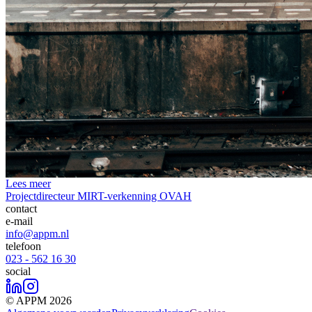
Lees meer
Projectdirecteur MIRT-verkenning OVAH
contact
e-mail
info@appm.nl
telefoon
023 - 562 16 30
social
© APPM 2026