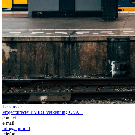
Lees meer
Projectdirecteur MIRT-verkenning OVAH
contact
e-mail
info@appm.nl
telefoon