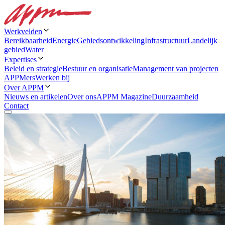
Werkvelden
Bereikbaarheid
Energie
Gebiedsontwikkeling
Infrastructuur
Landelijk
gebied
Water
Expertises
Beleid en strategie
Bestuur en organisatie
Management van projecten
APPMers
Werken bij
Over APPM
Nieuws en artikelen
Over ons
APPM Magazine
Duurzaamheid
Contact