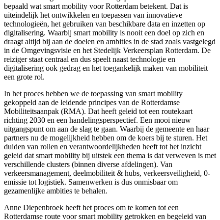
bepaald wat smart mobility voor Rotterdam betekent. Dat is
uiteindelijk het ontwikkelen en toepassen van innovatieve
technologieën, het gebruiken van beschikbare data en inzetten op
digitalisering. Waarbij smart mobility is nooit een doel op zich en
draagt altijd bij aan de doelen en ambities in de stad zoals vastgelegd
in de Omgevingsvisie en het Stedelijk Verkeersplan Rotterdam. De
reiziger staat centraal en dus speelt naast technologie en
digitalisering ook gedrag en het toegankelijk maken van mobiliteit
een grote rol.
In het proces hebben we de toepassing van smart mobility
gekoppeld aan de leidende principes van de Rotterdamse
Mobiliteitsaanpak (RMA). Dat heeft geleid tot een routekaart
richting 2030 en een handelingsperspectief. Een mooi nieuw
uitgangspunt om aan de slag te gaan. Waarbij de gemeente en haar
partners nu de mogelijkheid hebben om de koers bij te sturen. Het
duiden van rollen en verantwoordelijkheden heeft tot het inzicht
geleid dat smart mobility bij uitstek een thema is dat verweven is met
verschillende clusters (binnen diverse afdelingen). Van
verkeersmanagement, deelmobiliteit & hubs, verkeersveiligheid, 0-
emissie tot logistiek. Samenwerken is dus onmisbaar om
gezamenlijke ambities te behalen.
Anne Diepenbroek heeft het proces om te komen tot een
Rotterdamse route voor smart mobility getrokken en begeleid van