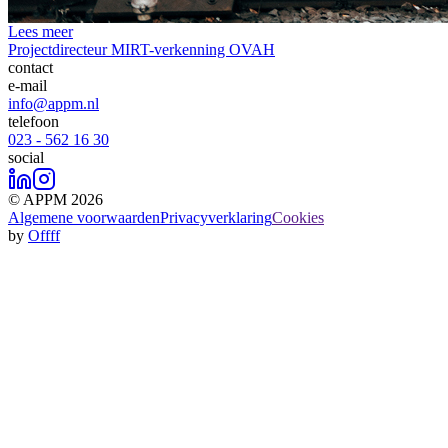
Lees meer
Projectdirecteur MIRT-verkenning OVAH
contact
e-mail
info@appm.nl
telefoon
023 - 562 16 30
social
© APPM 2026
Algemene voorwaarden
Privacyverklaring
Cookies
by
Offff