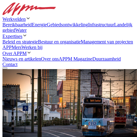
Werkvelden
Bereikbaarheid
Energie
Gebiedsontwikkeling
Infrastructuur
Landelijk
gebied
Water
Expertises
Beleid en strategie
Bestuur en organisatie
Management van projecten
APPMers
Werken bij
Over APPM
Nieuws en artikelen
Over ons
APPM Magazine
Duurzaamheid
Contact