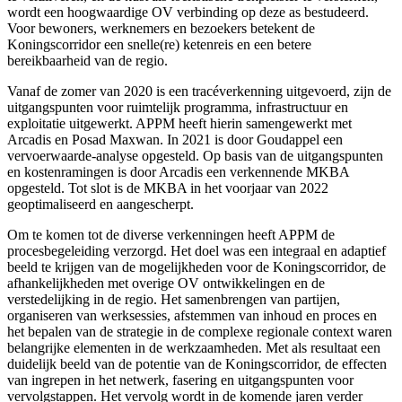
wordt een hoogwaardige OV verbinding op deze as bestudeerd.
Voor bewoners, werknemers en bezoekers betekent de
Koningscorridor een snelle(re) ketenreis en een betere
bereikbaarheid van de regio.
Vanaf de zomer van 2020 is een tracéverkenning uitgevoerd, zijn de
uitgangspunten voor ruimtelijk programma, infrastructuur en
exploitatie uitgewerkt. APPM heeft hierin samengewerkt met
Arcadis en Posad Maxwan. In 2021 is door Goudappel een
vervoerwaarde-analyse opgesteld. Op basis van de uitgangspunten
en kostenramingen is door Arcadis een verkennende MKBA
opgesteld. Tot slot is de MKBA in het voorjaar van 2022
geoptimaliseerd en aangescherpt.
Om te komen tot de diverse verkenningen heeft APPM de
procesbegeleiding verzorgd. Het doel was een integraal en adaptief
beeld te krijgen van de mogelijkheden voor de Koningscorridor, de
afhankelijkheden met overige OV ontwikkelingen en de
verstedelijking in de regio. Het samenbrengen van partijen,
organiseren van werksessies, afstemmen van inhoud en proces en
het bepalen van de strategie in de complexe regionale context waren
belangrijke elementen in de werkzaamheden. Met als resultaat een
duidelijk beeld van de potentie van de Koningscorridor, de effecten
van ingrepen in het netwerk, fasering en uitgangspunten voor
vervolgstappen. Het vervolg wordt in de komende jaren verder