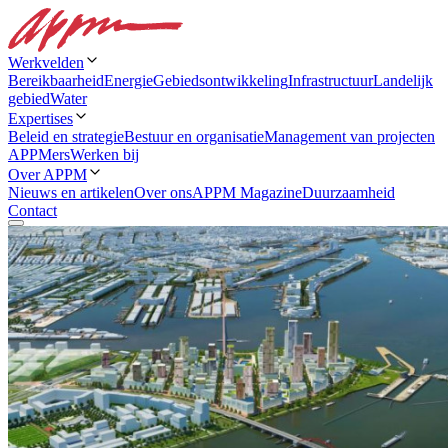
Werkvelden
Bereikbaarheid
Energie
Gebiedsontwikkeling
Infrastructuur
Landelijk
gebied
Water
Expertises
Beleid en strategie
Bestuur en organisatie
Management van projecten
APPMers
Werken bij
Over APPM
Nieuws en artikelen
Over ons
APPM Magazine
Duurzaamheid
Contact