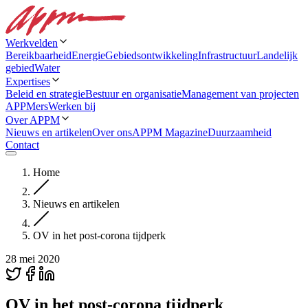
Werkvelden
Bereikbaarheid
Energie
Gebiedsontwikkeling
Infrastructuur
Landelijk
gebied
Water
Expertises
Beleid en strategie
Bestuur en organisatie
Management van projecten
APPMers
Werken bij
Over APPM
Nieuws en artikelen
Over ons
APPM Magazine
Duurzaamheid
Contact
Home
Nieuws en artikelen
OV in het post-corona tijdperk
28 mei 2020
OV in het post-corona tijdperk