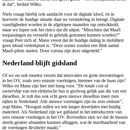
ik dat”, besluit Wilko.
Niels vraagt hierbij ook aandacht voor de digitale kloof, en in
hoeverre de huidige situatie daar nu verandering in brengt. Digitale
vaardigheden worden in de afgelopen maanden rap ontwikkeld,
maar we lopen ook het risico dat dit uitput. “Misschien dat MaaS
toepassingen nu versneld in gebruik genomen kunnen worden?”
vraagt Peer zich af. Manu vreest dat de huidige daling in mobiliteit
geen ideaal vertrekpunt is. “Deze zomer zouden een flink aantal
MaaS-pilots starten. Door corona zijn deze uitgesteld.”
Nederland blijft gidsland
Of we nu ook moeten vrezen dat innovaties en grote investeringen
in het OV, zoals zero emissie voertuigen, hiermee van de baan zijn?
Wilko en Manu zijn hier niet bang voor. “De totale
cost of
ownership
van een elektrische bus is grofweg gelijk aan die van een
dieselbus. Je zult dus ook echt geen nieuwe dieselbus meer zien
rijden in Nederland. Alle nieuwe voertuigen zijn nu zero emissie”,
zegt Manu. “Hooguit zullen we iets langer doorrijden met huidig
materieel. Als Nederland zijn we gidsland in het introduceren van
zero emissie voertuigen in het OV. Bovendien zien we dat de bussen
steeds grotere afstanden kunnen afleggen, wat de inzetbaarheid van
de voertuigen flexibeler maakt.”