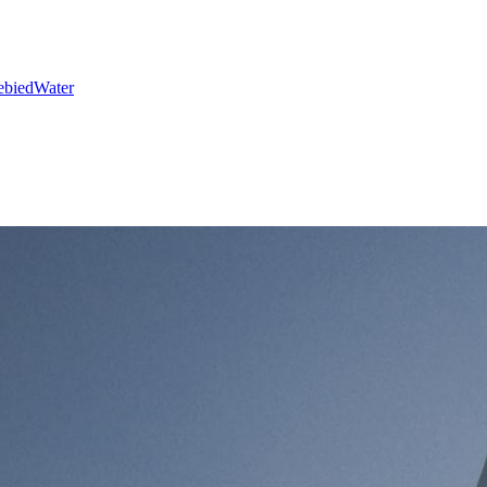
ebied
Water