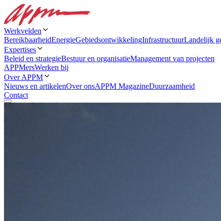
Werkvelden
Bereikbaarheid
Energie
Gebiedsontwikkeling
Infrastructuur
Landelijk g
Expertises
Beleid en strategie
Bestuur en organisatie
Management van projecten
APPMers
Werken bij
Over APPM
Nieuws en artikelen
Over ons
APPM Magazine
Duurzaamheid
Contact