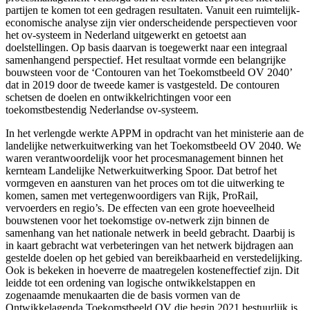
partijen te komen tot een gedragen resultaten. Vanuit een ruimtelijk-
economische analyse zijn vier onderscheidende perspectieven voor
het ov-systeem in Nederland uitgewerkt en getoetst aan
doelstellingen. Op basis daarvan is toegewerkt naar een integraal
samenhangend perspectief. Het resultaat vormde een belangrijke
bouwsteen voor de ‘Contouren van het Toekomstbeeld OV 2040’
dat in 2019 door de tweede kamer is vastgesteld. De contouren
schetsen de doelen en ontwikkelrichtingen voor een
toekomstbestendig Nederlandse ov-systeem.
In het verlengde werkte APPM in opdracht van het ministerie aan de
landelijke netwerkuitwerking van het Toekomstbeeld OV 2040. We
waren verantwoordelijk voor het procesmanagement binnen het
kernteam Landelijke Netwerkuitwerking Spoor. Dat betrof het
vormgeven en aansturen van het proces om tot die uitwerking te
komen, samen met vertegenwoordigers van Rijk, ProRail,
vervoerders en regio’s. De effecten van een grote hoeveelheid
bouwstenen voor het toekomstige ov-netwerk zijn binnen de
samenhang van het nationale netwerk in beeld gebracht. Daarbij is
in kaart gebracht wat verbeteringen van het netwerk bijdragen aan
gestelde doelen op het gebied van bereikbaarheid en verstedelijking.
Ook is bekeken in hoeverre de maatregelen kosteneffectief zijn. Dit
leidde tot een ordening van logische ontwikkelstappen en
zogenaamde menukaarten die de basis vormen van de
Ontwikkelagenda Toekomstbeeld OV die begin 2021 bestuurlijk is