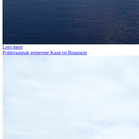
Lees meer
Polderaanpak gemeente Kaag en Braassem