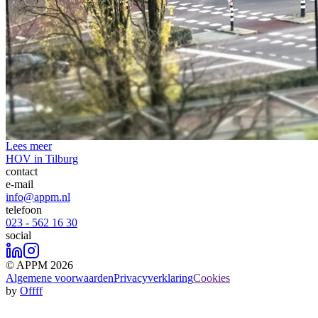
Lees meer
HOV in Tilburg
contact
e-mail
info@appm.nl
telefoon
023 - 562 16 30
social
© APPM 2026
Algemene voorwaarden
Privacyverklaring
Cookies
by
Offff