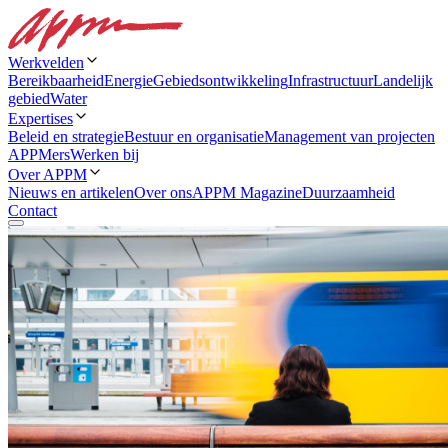
Werkvelden
Bereikbaarheid
Energie
Gebiedsontwikkeling
Infrastructuur
Landelijk
gebied
Water
Expertises
Beleid en strategie
Bestuur en organisatie
Management van projecten
APPMers
Werken bij
Over APPM
Nieuws en artikelen
Over ons
APPM Magazine
Duurzaamheid
Contact