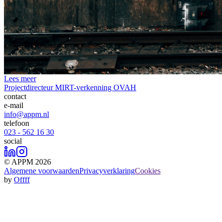
Lees meer
Projectdirecteur MIRT-verkenning OVAH
contact
e-mail
info@appm.nl
telefoon
023 - 562 16 30
social
© APPM 2026
Algemene voorwaarden
Privacyverklaring
Cookies
by
Offff