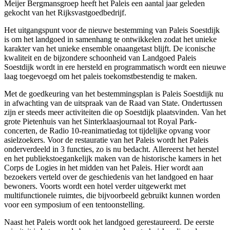
Meijer Bergmansgroep heeft het Paleis een aantal jaar geleden
gekocht van het Rijksvastgoedbedrijf.
Het uitgangspunt voor de nieuwe bestemming van Paleis Soestdijk
is om het landgoed in samenhang te ontwikkelen zodat het unieke
karakter van het unieke ensemble onaangetast blijft. De iconische
kwaliteit en de bijzondere schoonheid van Landgoed Paleis
Soestdijk wordt in ere hersteld en programmatisch wordt een nieuwe
laag toegevoegd om het paleis toekomstbestendig te maken.
Met de goedkeuring van het bestemmingsplan is Paleis Soestdijk nu
in afwachting van de uitspraak van de Raad van State. Ondertussen
zijn er steeds meer activiteiten die op Soestdijk plaatsvinden. Van het
grote Pietenhuis van het Sinterklaasjournaal tot Royal Park-
concerten, de Radio 10-reanimatiedag tot tijdelijke opvang voor
asielzoekers. Voor de restauratie van het Paleis wordt het Paleis
onderverdeeld in 3 functies, zo is nu bedacht. Allereerst het herstel
en het publiekstoegankelijk maken van de historische kamers in het
Corps de Logies in het midden van het Paleis. Hier wordt aan
bezoekers verteld over de geschiedenis van het landgoed en haar
bewoners. Voorts wordt een hotel verder uitgewerkt met
multifunctionele ruimtes, die bijvoorbeeld gebruikt kunnen worden
voor een symposium of een tentoonstelling.
Naast het Paleis wordt ook het landgoed gerestaureerd. De eerste