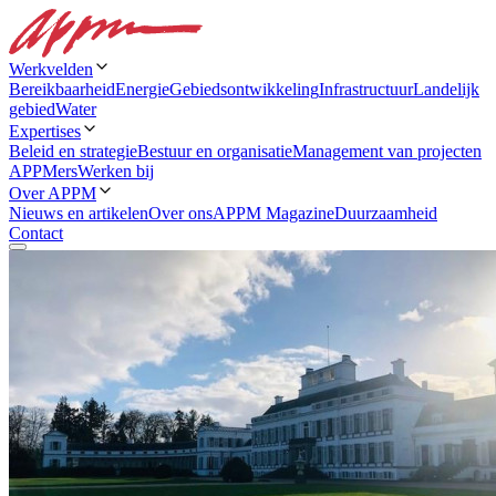
Werkvelden
Bereikbaarheid
Energie
Gebiedsontwikkeling
Infrastructuur
Landelijk
gebied
Water
Expertises
Beleid en strategie
Bestuur en organisatie
Management van projecten
APPMers
Werken bij
Over APPM
Nieuws en artikelen
Over ons
APPM Magazine
Duurzaamheid
Contact