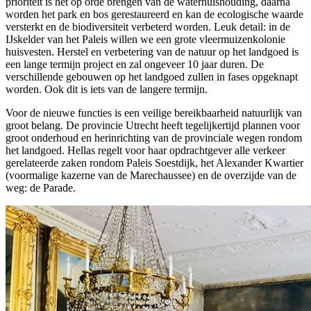
prioriteit is het op orde brengen van de waterhuishouding, daarna
worden het park en bos gerestaureerd en kan de ecologische waarde
versterkt en de biodiversiteit verbeterd worden. Leuk detail: in de
IJskelder van het Paleis willen we een grote vleermuizenkolonie
huisvesten. Herstel en verbetering van de natuur op het landgoed is
een lange termijn project en zal ongeveer 10 jaar duren. De
verschillende gebouwen op het landgoed zullen in fases opgeknapt
worden. Ook dit is iets van de langere termijn.
Voor de nieuwe functies is een veilige bereikbaarheid natuurlijk van
groot belang. De provincie Utrecht heeft tegelijkertijd plannen voor
groot onderhoud en herinrichting van de provinciale wegen rondom
het landgoed. Hellas regelt voor haar opdrachtgever alle verkeer
gerelateerde zaken rondom Paleis Soestdijk, het Alexander Kwartier
(voormalige kazerne van de Marechaussee) en de overzijde van de
weg: de Parade.