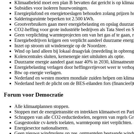
Klimaatbeleid moet een plan B bevatten dat gericht is op klim
Subsidies voor isoleren huurwoningen.
Energieplafond en energietoeslagen behouden zolang prijzen ho
Salderingsruimte beperken tot 2.500 kWh.
Grootverbruikers gaan meer energiebelasting en opslag duurzam
CO2-heffing voor grote industriële bedrijven als Tata Steel en S
Geen verplichting warmteprojecten om van het gas af te gaan, r
Energiebedrijven krijgen een verplicht aandeel duurzame ener
Inzet op stroom uit windenergie op de Noordzee.
Wind op land alleen bij lokaal draagvlak (meedeling in opbrengs
Kolencentrales sluiten, kernenergie niet uitsluiten als optie.
Duurzame energie aandeel gaat naar 40% in 2030, klimaatneutr
Energiebelasting verlagen door heffingsvrijevoet weer te verho
Btw op energie verlagen.
Nederland en westen moeten mondiale zuiden helpen om klimaat
Nederland heeft de plicht om de BES-eilanden fors (financieel)
Forum voor Democratie
Alle klimaatplannen stoppen.
Stoppen met de energietransitie en intrekken klimaatwet en Par
Schrappen van alle CO2-reductiedoelen, negeren van regels Gr
Gasgestookte cv-ketels toelaten, warmtepomp niet verplichten.
Energiesector nationaliseren.
Geen nieuwe windmolens op zee, ontmantelen bestaande wind