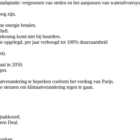
aatadaptatie: vergroenen van steden en het aanpassen van waterafvoers
og zijn.
e energie betalen.
hell.
ekening komt niet bij huurders.
gie opgelegd, per jaar verhoogd tot 100% duurzaamheid
t).
aal in 2050.
gen.
verandering te beperken conform het verdrag van Parijs.
te steunen om klimaatverandering tegen te gaan.
ijsakkoord.
een Deal.
parken.