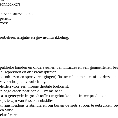
zonneakkers.
atie voor omwonenden.
penen.
rzoek.
vierbeheer, irrigatie en gewasontwikkeling.
 publieke handen en ondersteunen van initiatieven van gemeentenen be
haduwplekken en drinkwaterpunten.
buurthuizen en sportverenigingen) financieel en met kennis onderste
s voor hulp en voorlichting.
leiden voor een groene digitale toekomst.
en begeleiden naar een duurzame baan.
 aan gerecyclede grondstoffen te gebruiken in nieuwe producten.
ijk te zijn van fossiele subsidies.
n huishoudens te stimuleren om buiten de spits stroom te gebruiken, opl
 en wind.
ktrificeren.