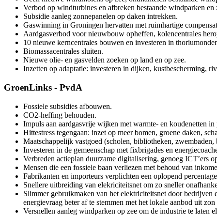
Verbod op windturbines en afbreken bestaande windparken en 
Subsidie aanleg zonnepanelen op daken intrekken.
Gaswinning in Groningen hervatten met ruimhartige compens
Aardgasverbod voor nieuwbouw opheffen, kolencentrales hero
10 nieuwe kerncentrales bouwen en investeren in thoriumonde
Biomassacentrales sluiten.
Nieuwe olie- en gasvelden zoeken op land en op zee.
Inzetten op adaptatie: investeren in dijken, kustbescherming, ri
GroenLinks - PvdA
Fossiele subsidies afbouwen.
CO2-heffing behouden.
Impuls aan aardgasvrije wijken met warmte- en koudenetten in
Hittestress tegengaan: inzet op meer bomen, groene daken, sc
Maatschappelijk vastgoed (scholen, bibliotheken, zwembaden, 
Investeren in de gemeenschap met fixbrigades en energiecoache
Verbreden actieplan duurzame digitalisering, genoeg ICT’ers op
Mensen die een fossiele baan verliezen met behoud van inkom
Fabrikanten en importeurs verplichten een oplopend percentage
Snellere uitbreiding van elekriciteitsnet om zo sneller onafhankel
Slimmer gebruikmaken van het elektriciteitsnet door bedrijven e
energievraag beter af te stemmen met het lokale aanbod uit zon
Versnellen aanleg windparken op zee om de industrie te laten ele