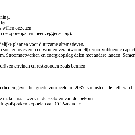
ning.
dget.
s willen opzetten.
 in de opbrengst en meer zeggenschap).
idelijke plannen voor duurzame alternatieven.
en sneller investeren en worden verantwoordelijk voor voldoende capacit
em. Stroomnetwerken en energieopslag delen met andere landen. Same
rijventerreinen en restgronden zoals bermen.
rheden geven het goede voorbeeld: in 2035 is minstens de helft van hu
te maken naar werk in de sectoren van de toekomst.
kingsafspraken koppelen aan CO2-reductie.