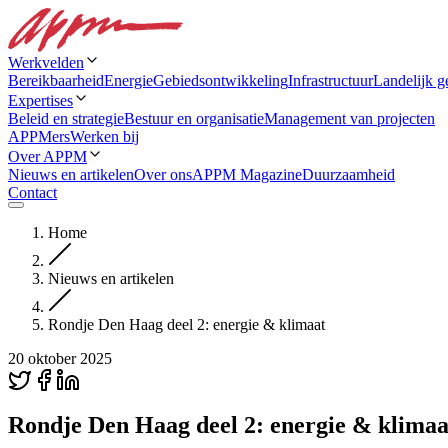
Werkvelden
Bereikbaarheid
Energie
Gebiedsontwikkeling
Infrastructuur
Landelijk g
Expertises
Beleid en strategie
Bestuur en organisatie
Management van projecten
APPMers
Werken bij
Over APPM
Nieuws en artikelen
Over ons
APPM Magazine
Duurzaamheid
Contact
Home
Nieuws en artikelen
Rondje Den Haag deel 2: energie & klimaat
20 oktober 2025
Rondje Den Haag deel 2: energie & klimaa