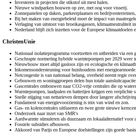
Investeren in projecten die stikstof uit mest halen.
Nieuwe windparken bouwen op zee, met oog voor visserij.
Zonnepanelen op daken, parkeerplaatsen en bedrijventerreinen
Bij het maken van energiebeleid moet de impact van maatrege
Verlaging van uitstoot van broeikasgassen, klimaatneutraliteit i
Nederland blijft zich inzetten voor de Europese klimaatdoelen
ChristenUnie
Nationaal isolatieprogramma voortzetten en uitbreiden via een 
Geschrapte normering hybride warmtepompen per 2029 weer i
Nieuwbouw moet altijd gasloos zijn en ecologische en klimaatb
Inkomensondersteuning voor huishoudens met energiearmoede
Netcongestie is van nationaal belang, overheid neemt regie over
Gebouwen en woninggroepen delen hun totale aansluitcapacitei
Gascentrales ombouwen naar CO2-vrije centrales die op waterst
Warmtepompen, laadpalen en batterijen krijgen een verplichte s
Snelle stijging van nettarieven dempen door langere afschrijvin
Fundament van energievoorziening is mix van wind en zon.
Gas- en kolencentrales uitfaseren en twee grote nieuwe kernce
Onderzoek naar inzet van SMR's
Aardwarmte stimuleren als duurzaam en lokaalalternatief voor 
Fossiele subsidies afbouwen.
Akkoord van Parijs en Europese doelstellingen zijn goede basi