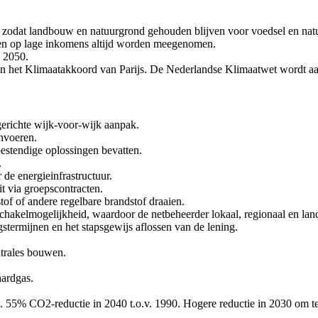
, zodat landbouw en natuurgrond gehouden blijven voor voedsel en nat
len op lage inkomens altijd worden meegenomen.
n 2050.
 en het Klimaatakkoord van Parijs. De Nederlandse Klimaatwet wordt a
gerichte wijk-voor-wijk aanpak.
nvoeren.
estendige oplossingen bevatten.
.
 de energieinfrastructuur.
t via groepscontracten.
of of andere regelbare brandstof draaien.
chakelmogelijkheid, waardoor de netbeheerder lokaal, regionaal en land
gstermijnen en het stapsgewijs aflossen van de lening.
ntrales bouwen.
aardgas.
s. 55% CO2-reductie in 2040 t.o.v. 1990. Hogere reductie in 2030 om te