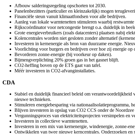
Afbouw salderingsregeling opschorten tot 2030.
Panelenbezitters (particulier en kleinzakelijk) mogen teruglever
Financiële steun vanuit klimaatfondsen voor alle bedrijven.
Aanleg van lokale warmtenetten stimuleren waarbij restwarmt
Rijkscoördinator voor netcongestie brengt o.a. duidelijk in be
Grote energieverbruikers (zoals datacenters) plaatsen nabij elekt
Kolencentrales worden niet gesloten zonder alternatief (kernene
Investeren in kernenergie als bron van duurzame energie. Nie
Voorlichting voor burgers en bedrijven over hoe zij energie 
Bevorderen zonne-energie (bij voorkeur op daken).
Bijmengverplichting 20% groen gas in het gasnet blijft.
CO2-heffing boven op de ETS gaat van tafel.
Méér investeren in CO2-afvanginstallaties.
CDA
Stabiel en duidelijk financieel beleid om verantwoordelijkheid
nieuwe technieken.
Stimuleren energiebesparing via nationaalisolatieprogramma, 
Blijven investeren in opslag van CO2 CCS onder de Noordzee
Vergunningsproces van elektriciteitsprojecten versimpelen en v
Investeren in collectieve warmtenetten.
Investeren in een mix van kernenergie, windenergie, zonne-ene
Ontwikkelen van twee nieuwe kerncentrales. Onderzoeken en s