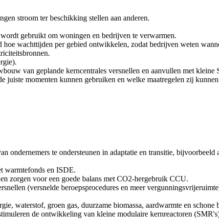
ingen stroom ter beschikking stellen aan anderen.
e wordt gebruikt om woningen en bedrijven te verwarmen.
eld hoe wachttijden per gebied ontwikkelen, zodat bedrijven weten wan
riciteitsbronnen.
rgie).
uwbouw van geplande kerncentrales versnellen en aanvullen met kleine
op de juiste momenten kunnen gebruiken en welke maatregelen zij kunne
 van ondernemers te ondersteunen in adaptatie en transitie, bijvoorbeel
het warmtefonds en ISDE.
 en zorgen voor een goede balans met CO2-hergebruik CCU.
ersnellen (versnelde beroepsprocedures en meer vergunningsvrijeruimte
rgie, waterstof, groen gas, duurzame biomassa, aardwarmte en schone b
timuleren de ontwikkeling van kleine modulaire kernreactoren (SMR's