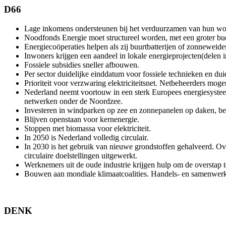
D66
Lage inkomens ondersteunen bij het verduurzamen van hun wo
Noodfonds Energie moet structureel worden, met een groter bu
Energiecoöperaties helpen als zij buurtbatterijen of zonneweide
Inwoners krijgen een aandeel in lokale energieprojecten(delen
Fossiele subsidies sneller afbouwen.
Per sector duidelijke einddatum voor fossiele technieken en du
Prioriteit voor verzwaring elektriciteitsnet. Netbeheerders mog
Nederland neemt voortouw in een sterk Europees energiesyste
netwerken onder de Noordzee.
Investeren in windparken op zee en zonnepanelen op daken, bed
Blijven openstaan voor kernenergie.
Stoppen met biomassa voor elektriciteit.
In 2050 is Nederland volledig circulair.
In 2030 is het gebruik van nieuwe grondstoffen gehalveerd. Ove
circulaire doelstellingen uitgewerkt.
Werknemers uit de oude industrie krijgen hulp om de overstap 
Bouwen aan mondiale klimaatcoalities. Handels- en samenwer
DENK