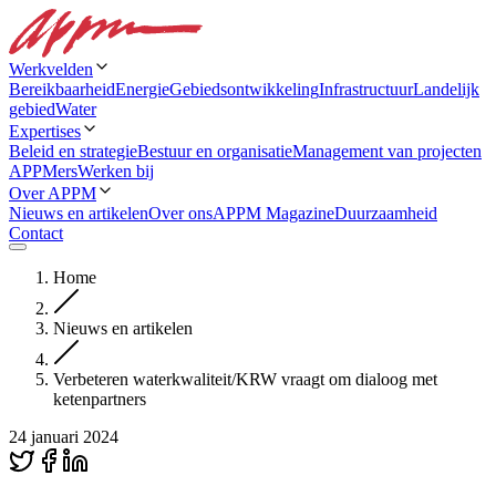
Werkvelden
Bereikbaarheid
Energie
Gebiedsontwikkeling
Infrastructuur
Landelijk
gebied
Water
Expertises
Beleid en strategie
Bestuur en organisatie
Management van projecten
APPMers
Werken bij
Over APPM
Nieuws en artikelen
Over ons
APPM Magazine
Duurzaamheid
Contact
Home
Nieuws en artikelen
Verbeteren waterkwaliteit/KRW vraagt om dialoog met
ketenpartners
24 januari 2024