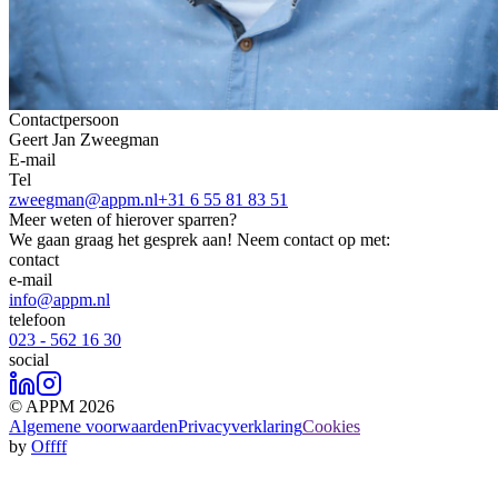
Contactpersoon
Geert Jan Zweegman
E-mail
Tel
zweegman@appm.nl
+31 6 55 81 83 51
Meer weten of hierover sparren?
We gaan graag het gesprek aan! Neem contact op met:
contact
e-mail
info@appm.nl
telefoon
023 - 562 16 30
social
© APPM 2026
Algemene voorwaarden
Privacyverklaring
Cookies
by
Offff