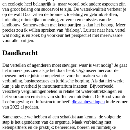
en ecologie heel belangrijk is, maar vooral ook andere aspecten zijn
van groot belang om succesvol te zijn. De waterkwaliteit verbeter je
op de wal! Daar zitten de bronnen: toelating en gebruik stoffen,
inrichting ruimtelijke ordening, zuiveren en emissies van de
landbouw. Samenwerken met ketenpartijen is dan het betoog. Meer
precies zou ik willen spreken van ‘dialoog’. Luister naar hen, vertel
wat nodig is en zoek bij voorkeur het perspectief met meerwaarde
voor alle partijen.
Daadkracht
Dat vertellen of agenderen moet steviger: waar is wat nodig? Je gaat
het immers pas zien als je het door hebt. Organiseer hiervoor de
mensen met de juiste competenties voor het maken van de
verbinding, businesscases en juridische borging. Als dat niet werkt
kun je als overheid je instrumentarium inzetten. Bijvoorbeeld
verscherp vergunningenbeleid in relatie tot wateronttrekkingen en
het voorkomen emissies van stoffen en nutriënten. De Raad voor de
Leefomgeving en Infrastructuur heeft
die aanbevelingen
in de zomer
van 2022 al gedaan.
Samengevat: we hebben al een schatkist aan kennis, de volgende
stap is het agenderen van de urgentie. Maak verbinding met
ketenpartners en de praktijk: beheerders, boeren en ruimtelijke