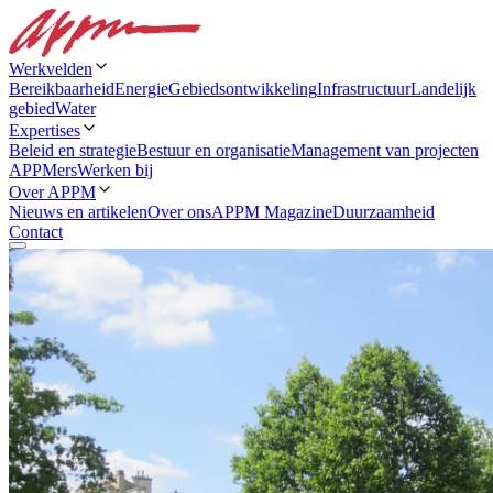
Werkvelden
Bereikbaarheid
Energie
Gebiedsontwikkeling
Infrastructuur
Landelijk
gebied
Water
Expertises
Beleid en strategie
Bestuur en organisatie
Management van projecten
APPMers
Werken bij
Over APPM
Nieuws en artikelen
Over ons
APPM Magazine
Duurzaamheid
Contact