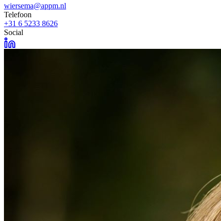
wiersema@appm.nl
Telefoon
+31 6 5233 8626
Social