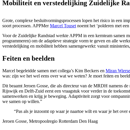
Mobiliteit en verstedelijking Zuidelijke Ra
Grote, complexe besluitvormingsprocessen lopen het risico in een imp
soort processen. APPMer
Marcel Touset
noemt het ‘polderen met een 
Voor de Zuidelijke Randstad werkte APPM in een kernteam samen met
programmeren) om de adaptieve strategie vorm te geven en alle werkses
verstedelijking en mobiliteit hebben samengewerkt: vanuit ministerie
Feiten en beelden
Marcel begeleidde samen met collega’s Kim Beckers en
Miran Wiers
was: zijn we het wel eens over wat we weten? Je moet feiten en beelde
Dit beaamt Jeroen Gosse, die als directeur van de MRDH namens de reg
Rijswijk en Delft-Zuid eerst een vraagstuk voor verder in de toekomst
samenwerken en krijg je beweging. Adaptiviteit zorgt voor ontspannin
we samen op willen.”
“Pas als je inzoomt op waar je naartoe wilt en waar je het over 
Jeroen Gosse, Metropoolregio Rotterdam Den Haag