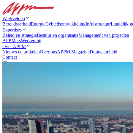
Werkvelden
Bereikbaarheid
Energie
Gebiedsontwikkeling
Infrastructuur
Landelijk g
Expertises
Beleid en strategie
Bestuur en organisatie
Management van projecten
APPMers
Werken bij
Over APPM
Nieuws en artikelen
Over ons
APPM Magazine
Duurzaamheid
Contact