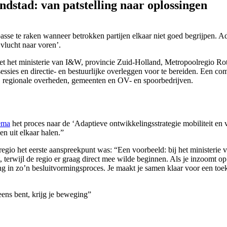
ndstad: van patstelling naar oplossingen
asse te raken wanneer betrokken partijen elkaar niet goed begrijpen. 
vlucht naar voren’.
 het ministerie van I&W, provincie Zuid-Holland, Metropoolregio Ro
sies en directie- en bestuurlijke overleggen voor te bereiden. Een com
s, regionale overheden, gemeenten en OV- en spoorbedrijven.
ema
het proces naar de ‘Adaptieve ontwikkelingsstrategie mobiliteit en 
n uit elkaar halen.”
io het eerste aanspreekpunt was: “Een voorbeeld: bij het ministerie v
, terwijl de regio er graag direct mee wilde beginnen. Als je inzoomt op
g in zo’n besluitvormingsproces. Je maakt je samen klaar voor een toek
eens bent, krijg je beweging”