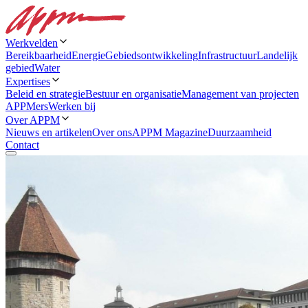
Werkvelden
Bereikbaarheid
Energie
Gebiedsontwikkeling
Infrastructuur
Landelijk
gebied
Water
Expertises
Beleid en strategie
Bestuur en organisatie
Management van projecten
APPMers
Werken bij
Over APPM
Nieuws en artikelen
Over ons
APPM Magazine
Duurzaamheid
Contact