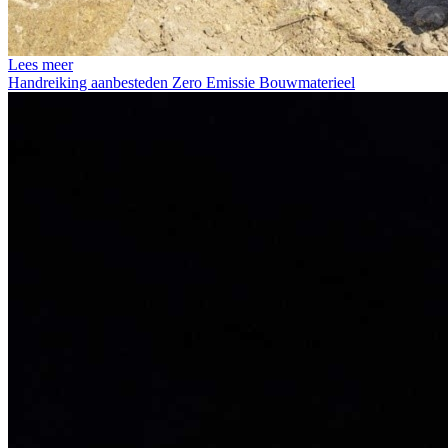
Lees meer
Handreiking aanbesteden Zero Emissie Bouwmaterieel