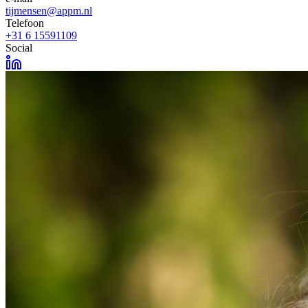
tijmensen@appm.nl
Telefoon
+31 6 15591109
Social