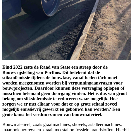
Eind 2022 zette de Raad van State een streep door de
Bouwvrijstelling van Porthos. Dit betekent dat de
stikstofemissie tijdens de bouwfase, vanaf heden tóch moet
worden meegenomen worden bij vergunningaanvragen voor
bouwprojecten. Daardoor kunnen deze vertraging oplopen of
misschien helemaal geen doorgang vinden. Het is dus van groot
belang om stikstofemissie te reduceren waar mogelijk. Hoe
zorgen we er met elkaar voor dat er op grote schaal zoveel
mogelijk emissievrij gewerkt en gebouwd kan worden? Een
grote kans: het verduurzamen van bouwmaterieel.
Bouwmaterieel, zoals graafmachines, shovels, asfalteermachines,
maar ook aggregaten, draait meestal op fossiele brandstoffen. Hierbij