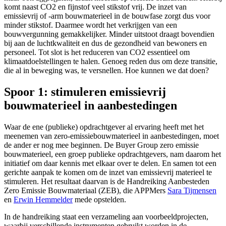
komt naast CO2 en fijnstof veel stikstof vrij. De inzet van
emissievrij of -arm bouwmaterieel in de bouwfase zorgt dus voor
minder stikstof. Daarmee wordt het verkrijgen van een
bouwvergunning gemakkelijker. Minder uitstoot draagt bovendien
bij aan de luchtkwaliteit en dus de gezondheid van bewoners en
personeel. Tot slot is het reduceren van CO2 essentieel om
klimaatdoelstellingen te halen. Genoeg reden dus om deze transitie,
die al in beweging was, te versnellen. Hoe kunnen we dat doen?
Spoor 1: stimuleren emissievrij
bouwmaterieel in aanbestedingen
Waar de ene (publieke) opdrachtgever al ervaring heeft met het
meenemen van zero-emissiebouwmaterieel in aanbestedingen, moet
de ander er nog mee beginnen. De Buyer Group zero emissie
bouwmaterieel, een groep publieke opdrachtgevers, nam daarom het
initiatief om daar kennis met elkaar over te delen. En samen tot een
gerichte aanpak te komen om de inzet van emissievrij materieel te
stimuleren. Het resultaat daarvan is de Handreiking Aanbesteden
Zero Emissie Bouwmateriaal (ZEB), die APPMers
Sara Tijmensen
en
Erwin Hemmelder
mede opstelden.
In de handreiking staat een verzameling aan voorbeeldprojecten,
waarbij verschillende instrumenten gebruikt worden in de