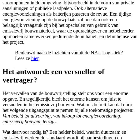
stroompunten in de omgeving, bijvoorbeeld in de vorm van private
aansluitingen of publieke laadpalen. Ook alternatieve
energievoorzieningen als batterijen passeren de revue. Een tijdige
energievoorziening op de bouwplaats zal hoe dan ook een
belangrijk vraagstuk zijn bij het opschalen van gebruik van
emissievrij bouwmaterieel, waar de opdrachtgever en netbeheerder
op moeten samenwerken gedurende de initiatief- en definitiefase van
het project.
Benieuwd naar de inzichten vanuit de NAL Logistiek?
Lees ze
hier
.
Het antwoord: een versneller of
vertrager?
Het vervallen van de bouwvrijstelling stelt ons voor een enorme
opgave. En tegelijkertijd biedt het enorme kansen om júist te
versnellen in het emissievrij bouwen. Wat ons betreft kan dat door
het volgende uitgangspunt te nemen bij alle toekomstige projecten:
Van beleid tot uitvoering, van inkoop tot energievoorziening:
emissievrij bouwen, tenzij…
Wat daarvoor nodig is? Een helder beleid, waarin duurzaam en
emissievrij werken de standaard wordt bij aanbestedingen en