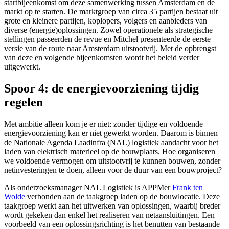
startbijeenkomst om deze samenwerking tussen Amsterdam en de
markt op te starten. De marktgroep van circa 35 partijen bestaat uit
grote en kleinere partijen, koplopers, volgers en aanbieders van
diverse (energie)oplossingen. Zowel operationele als strategische
stellingen passeerden de revue en Mitchel presenteerde de eerste
versie van de route naar Amsterdam uitstootvrij. Met de opbrengst
van deze en volgende bijeenkomsten wordt het beleid verder
uitgewerkt.
Spoor 4: de energievoorziening tijdig
regelen
Met ambitie alleen kom je er niet: zonder tijdige en voldoende
energievoorziening kan er niet gewerkt worden. Daarom is binnen
de Nationale Agenda Laadinfra (NAL) logistiek aandacht voor het
laden van elektrisch materieel op de bouwplaats. Hoe organiseren
we voldoende vermogen om uitstootvrij te kunnen bouwen, zonder
netinvesteringen te doen, alleen voor de duur van een bouwproject?
Als onderzoeksmanager NAL Logistiek is APPMer
Frank ten
Wolde
verbonden aan de taakgroep laden op de bouwlocatie. Deze
taakgroep werkt aan het uitwerken van oplossingen, waarbij breder
wordt gekeken dan enkel het realiseren van netaansluitingen. Een
voorbeeld van een oplossingsrichting is het benutten van bestaande