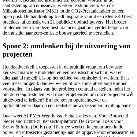
aanbesteding om emissievrij werken te stimuleren. Van de
Milieukostenindicator (MKI) tot de CO2-Prestatieladder tot een
open post. De handreiking biedt inspiratie vanuit een kleine 40 best
practices, afkomstig van 21 publieke opdrachtgevers. Het breder
implementeren van deze best practices gaat ons verder helpen, om
de transitie naar zero-emissie bouwmaterieel te versnellen.
Spoor 2: omdenken bij de uitvoering van
projecten
Het daadwerkelijk toepassen in de praktijk vraagt om bewuste
keuzes, financiële middelen en een realistisch inzicht in wat er
allemaal al mogelijk is op het gebied van emissievrij werken. Er is
veel meer mogelijk dan we weten of ons soms überhaupt kunnen
voorstellen. In plaats van het probleem centraal te stellen, helpt het
om de vraag te stellen: wat moet er gebeuren om onze projecten wél
uitgevoerd te krijgen? En hoe geven opdrachtgever en
opdrachtnemer daar op een realistische wijze samen invulling aan?
Daar weet APPMer Wendy van Schaik alles van. Voor Bouwend
Nederland richtte zij het sectorplatform De Groene Koers voor
Bouw & Infra (DGK) op. Hiermee werken ketenpartners in de
bouw- en infrasector gezamenlijk aan de opgave voor emissiearm en