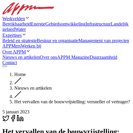
Werkvelden
Bereikbaarheid
Energie
Gebiedsontwikkeling
Infrastructuur
Landelijk
gebied
Water
Expertises
Beleid en strategie
Bestuur en organisatie
Management van projecten
APPMers
Werken bij
Over APPM
Nieuws en artikelen
Over ons
APPM Magazine
Duurzaamheid
Contact
Home
Nieuws en artikelen
Het vervallen van de bouwvrijstelling: versneller of vertrager?
5 januari 2023
Het vervallen van de bouwvrijstelling: