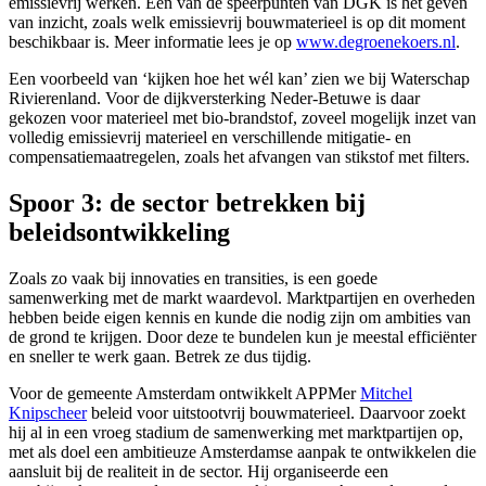
emissievrij werken. Een van de speerpunten van DGK is het geven
van inzicht, zoals welk emissievrij bouwmaterieel is op dit moment
beschikbaar is. Meer informatie lees je op
www.degroenekoers.nl
.
Een voorbeeld van ‘kijken hoe het wél kan’ zien we bij Waterschap
Rivierenland. Voor de dijkversterking Neder-Betuwe is daar
gekozen voor materieel met bio-brandstof, zoveel mogelijk inzet van
volledig emissievrij materieel en verschillende mitigatie- en
compensatiemaatregelen, zoals het afvangen van stikstof met filters.
Spoor 3: de sector betrekken bij
beleidsontwikkeling
Zoals zo vaak bij innovaties en transities, is een goede
samenwerking met de markt waardevol. Marktpartijen en overheden
hebben beide eigen kennis en kunde die nodig zijn om ambities van
de grond te krijgen. Door deze te bundelen kun je meestal efficiënter
en sneller te werk gaan. Betrek ze dus tijdig.
Voor de gemeente Amsterdam ontwikkelt APPMer
Mitchel
Knipscheer
beleid voor uitstootvrij bouwmaterieel. Daarvoor zoekt
hij al in een vroeg stadium de samenwerking met marktpartijen op,
met als doel een ambitieuze Amsterdamse aanpak te ontwikkelen die
aansluit bij de realiteit in de sector. Hij organiseerde een