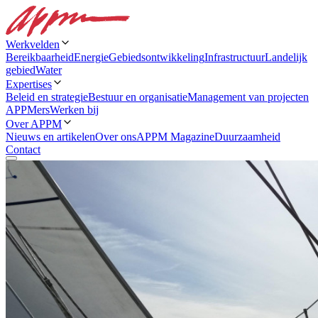
Werkvelden
Bereikbaarheid
Energie
Gebiedsontwikkeling
Infrastructuur
Landelijk
gebied
Water
Expertises
Beleid en strategie
Bestuur en organisatie
Management van projecten
APPMers
Werken bij
Over APPM
Nieuws en artikelen
Over ons
APPM Magazine
Duurzaamheid
Contact