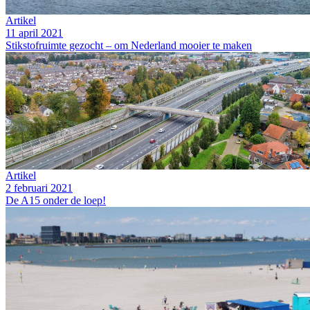
Artikel
11 april 2021
Stikstofruimte gezocht – om Nederland mooier te maken
Artikel
2 februari 2021
De A15 onder de loep!