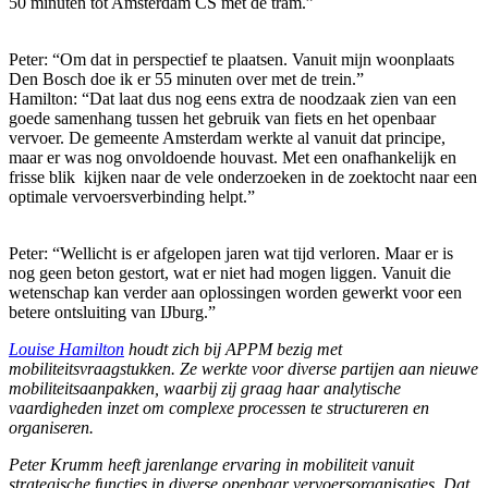
50 minuten tot Amsterdam CS met de tram.”
Peter: “Om dat in perspectief te plaatsen. Vanuit mijn woonplaats
Den Bosch doe ik er 55 minuten over met de trein.”
Hamilton: “Dat laat dus nog eens extra de noodzaak zien van een
goede samenhang tussen het gebruik van fiets en het openbaar
vervoer. De gemeente Amsterdam werkte al vanuit dat principe,
maar er was nog onvoldoende houvast. Met een onafhankelijk en
frisse blik kijken naar de vele onderzoeken in de zoektocht naar een
optimale vervoersverbinding helpt.”
Peter: “Wellicht is er afgelopen jaren wat tijd verloren. Maar er is
nog geen beton gestort, wat er niet had mogen liggen. Vanuit die
wetenschap kan verder aan oplossingen worden gewerkt voor een
betere ontsluiting van IJburg.”
Louise Hamilton
houdt zich bij APPM bezig met
mobiliteitsvraagstukken. Ze werkte voor diverse partijen aan nieuwe
mobiliteitsaanpakken, waarbij zij graag haar analytische
vaardigheden inzet om complexe processen te structureren en
organiseren.
Peter Krumm heeft jarenlange ervaring in mobiliteit vanuit
strategische functies in diverse openbaar vervoersorganisaties. Dat