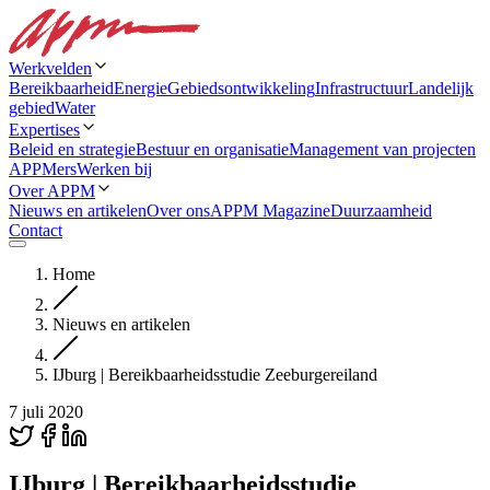
Werkvelden
Bereikbaarheid
Energie
Gebiedsontwikkeling
Infrastructuur
Landelijk
gebied
Water
Expertises
Beleid en strategie
Bestuur en organisatie
Management van projecten
APPMers
Werken bij
Over APPM
Nieuws en artikelen
Over ons
APPM Magazine
Duurzaamheid
Contact
Home
Nieuws en artikelen
IJburg | Bereikbaarheidsstudie Zeeburgereiland
7 juli 2020
IJburg | Bereikbaarheidsstudie