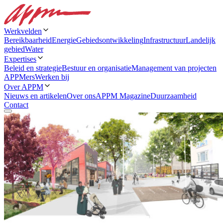
Werkvelden
Bereikbaarheid
Energie
Gebiedsontwikkeling
Infrastructuur
Landelijk
gebied
Water
Expertises
Beleid en strategie
Bestuur en organisatie
Management van projecten
APPMers
Werken bij
Over APPM
Nieuws en artikelen
Over ons
APPM Magazine
Duurzaamheid
Contact