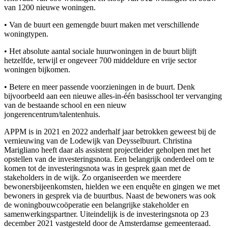
van 1200 nieuwe woningen.
• Van de buurt een gemengde buurt maken met verschillende
woningtypen.
• Het absolute aantal sociale huurwoningen in de buurt blijft
hetzelfde, terwijl er ongeveer 700 middeldure en vrije sector
woningen bijkomen.
• Betere en meer passende voorzieningen in de buurt. Denk
bijvoorbeeld aan een nieuwe alles-in-één basisschool ter vervanging
van de bestaande school en een nieuw
jongerencentrum/talentenhuis.
APPM is in 2021 en 2022 anderhalf jaar betrokken geweest bij de
vernieuwing van de Lodewijk van Deysselbuurt. Christina
Marigliano heeft daar als assistent projectleider geholpen met het
opstellen van de investeringsnota. Een belangrijk onderdeel om te
komen tot de investeringsnota was in gesprek gaan met de
stakeholders in de wijk. Zo organiseerden we meerdere
bewonersbijeenkomsten, hielden we een enquête en gingen we met
bewoners in gesprek via de buurtbus. Naast de bewoners was ook
de woningbouwcoöperatie een belangrijke stakeholder en
samenwerkingspartner. Uiteindelijk is de investeringsnota op 23
december 2021 vastgesteld door de Amsterdamse gemeenteraad.