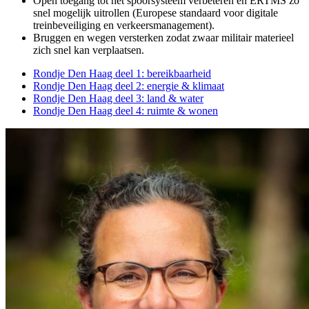
Open toegang tot het spoorsysteem verbeteren en ERTMS zo
snel mogelijk uitrollen (Europese standaard voor digitale
treinbeveiliging en verkeersmanagement).
Bruggen en wegen versterken zodat zwaar militair materieel
zich snel kan verplaatsen.
Rondje Den Haag deel 1: bereikbaarheid
Rondje Den Haag deel 2: energie & klimaat
Rondje Den Haag deel 3: land & water
Rondje Den Haag deel 4: ruimte & wonen