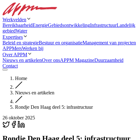
Werkvelden
Bereikbaarheid
Energie
Gebiedsontwikkeling
Infrastructuur
Landelijk
gebied
Water
Expertises
Beleid en strategie
Bestuur en organisatie
Management van projecten
APPMers
Werken bij
Over APPM
Nieuws en artikelen
Over ons
APPM Magazine
Duurzaamheid
Contact
Home
Nieuws en artikelen
Rondje Den Haag deel 5: infrastructuur
26 oktober 2025
Rondje Den Haag deel 5: infrastructuur