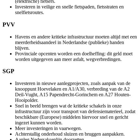
(elektrische) fietsers.
Investeren in veilige en snelle fietspaden, fietsstraten en
snelfietsroutes.
PVV
Havens en andere kritieke infrastructuur moeten altijd met een
meerderheidsaandeel in Nederlandse (publieke) handen
blijven.
Provinciale opcenten worden een doelheffing: dit geld moet
worden uitgegeven aan meer asfalt, wegverbredingen.
SGP
Investeren in nieuwe aanlegprojecten, zoals aanpak van de
knooppunt Hoevelaken en A1/A30, verbreding van de A2
Deil-Vught, A15 Papendrecht-Gorinchem en A27 Houten-
Hooipolder.
Snel in beeld brengen wat de kritieke schakels in onze
infrastructuur zijn voor transport van defensiematerieel, zodat
beschikbare (Europese) middelen hiervoor snel en gericht
ingezet kunnen worden.
Meer investeringen in vaarwegen.
Achterstallig onderhoud sluizen en bruggen aanpakken.
Aanleg Nedersaksenlijn doorzetten.