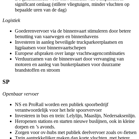
significant omlaag (stillere vliegtuigen, minder vluchten op
bepaalde uren van de dag)
Logistiek
Goederenvervoer via de binnenvaart stimuleren door betere
benutting van vaarwegen en binnenhavens
Investeren in aanleg beveiligde truckparkeerplaatsen en
ligplaatsen voor binnenvaartschepen
Europese afspraken over lange vrachtwagencombinaties
Verduurzamen van de binnenvaart door vervanging van
motoren en aanleg van bunkerplaatsen voor duurzame
brandstoffen en stroom
SP
Openbaar vervoer
NS en ProRail worden een publiek spoorbedrijf
verantwoordelijk voor het hele spoorvervoer
Investeren in bus en trein: Lelylijn, Maaslijn, Nedersaksenlijn.
Heropenen stations en starten nieuwe buslijnen, ook in kleine
dorpen en ’s avonds.
Zorgen voor ov-hubs met publiek deelvervoer zoals ov-fietsen
Trein aantrekkelijker maken dan korte vluchten, met betere