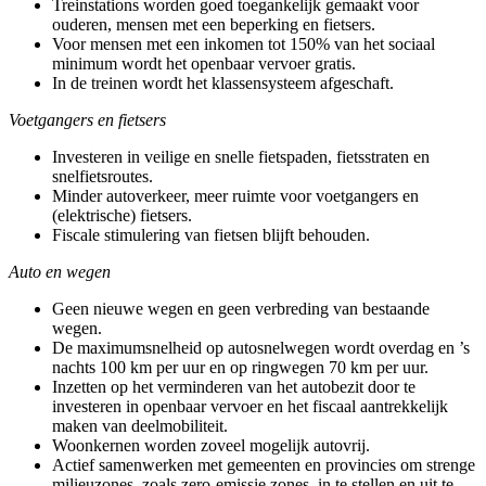
Treinstations worden goed toegankelijk gemaakt voor
ouderen, mensen met een beperking en fietsers.
Voor mensen met een inkomen tot 150% van het sociaal
minimum wordt het openbaar vervoer gratis.
In de treinen wordt het klassensysteem afgeschaft.
Voetgangers en fietsers
Investeren in veilige en snelle fietspaden, fietsstraten en
snelfietsroutes.
Minder autoverkeer, meer ruimte voor voetgangers en
(elektrische) fietsers.
Fiscale stimulering van fietsen blijft behouden.
Auto en wegen
Geen nieuwe wegen en geen verbreding van bestaande
wegen.
De maximumsnelheid op autosnelwegen wordt overdag en ’s
nachts 100 km per uur en op ringwegen 70 km per uur.
Inzetten op het verminderen van het autobezit door te
investeren in openbaar vervoer en het fiscaal aantrekkelijk
maken van deelmobiliteit.
Woonkernen worden zoveel mogelijk autovrij.
Actief samenwerken met gemeenten en provincies om strenge
milieuzones, zoals zero-emissie zones, in te stellen en uit te