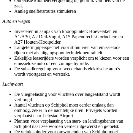
Onbelaste kilometervergoeding bij gebruik van fiets van de
zaak
Aanleg snelfietsroutes stimuleren
Auto en wegen
Investeren in aanpak van knooppunten: Hoevelaken en
A1/A30, A2 Deil-Vught, A15 Papendrecht-Gorinchem en
A27 Houten-Hooipolder.
Langetermijnperspectief voor stimuleren van emissieloos
rijden met als uitgangspunt techniek neutraliteit
Zakelijke leaserijders worden verplicht om te kiezen voor een
emissieloze auto of een zuinige hybride.
De subsidieregeling voor tweedehands elektrische auto’s
wordt voortgezet en versterkt.
Luchtvaart
De vliegbelasting voor vluchten over langeafstand wordt
verhoogd.
Aantal vluchten op Schiphol moet eerder omlaag dan
omhoog, zeker in de nachtelijke uren. Privéjets worden
verplaatst naar Lelystad Airport.
Plannen voor verplaatsing van start- en landingsbanen van
Schiphol naar zee worden verder uitgewerkt en getoetst.
De geluidshinder voor omwonenden van Schipholmoet