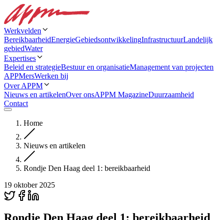
Werkvelden
Bereikbaarheid
Energie
Gebiedsontwikkeling
Infrastructuur
Landelijk
gebied
Water
Expertises
Beleid en strategie
Bestuur en organisatie
Management van projecten
APPMers
Werken bij
Over APPM
Nieuws en artikelen
Over ons
APPM Magazine
Duurzaamheid
Contact
Home
Nieuws en artikelen
Rondje Den Haag deel 1: bereikbaarheid
19 oktober 2025
Rondje Den Haag deel 1: bereikbaarheid