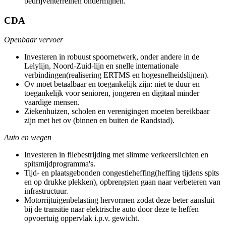
bedrijventerreinen ondermijnen.
CDA
Openbaar vervoer
Investeren in robuust spoornetwerk, onder andere in de
Lelylijn, Noord-Zuid-lijn en snelle internationale
verbindingen(realisering ERTMS en hogesnelheidslijnen).
Ov moet betaalbaar en toegankelijk zijn: niet te duur en
toegankelijk voor senioren, jongeren en digitaal minder
vaardige mensen.
Ziekenhuizen, scholen en verenigingen moeten bereikbaar
zijn met het ov (binnen en buiten de Randstad).
Auto en wegen
Investeren in filebestrijding met slimme verkeerslichten en
spitsmijdprogramma's.
Tijd- en plaatsgebonden congestieheffing(heffing tijdens spits
en op drukke plekken), opbrengsten gaan naar verbeteren van
infrastructuur.
Motorrijtuigenbelasting hervormen zodat deze beter aansluit
bij de transitie naar elektrische auto door deze te heffen
opvoertuig oppervlak i.p.v. gewicht.