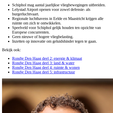
Schiphol mag aantal jaarlijkse vliegbewegingen uitbreiden.
Lelystad Airport openen voor zowel defensie- als
burgerluchtvaart.
Regionale luchthavens in Eelde en Maastricht krijgen alle
ruimte om zich te ontwikkelen.
Speelveld voor Schiphol gelijk houden ten opzichte van
Europese concurrenten.
Geen nieuwe of hogere vliegbelasting.
Inzetten op innovatie om geluidshinder tegen te gaan.
Bekijk ook:
Rondje Den Haag deel 2: energie & klimaat
Rondje Den Haag deel 3: land & water
Rondje Den Haag deel 4: ruimte & wonen
Rondje Den Haag deel 5: infrastructuur