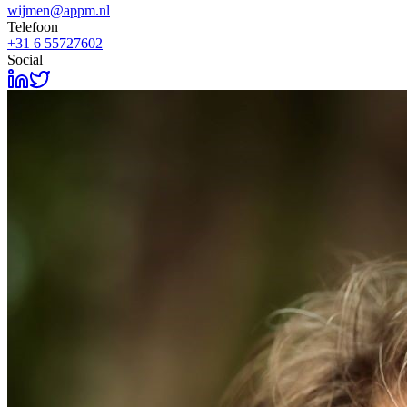
wijmen@appm.nl
Telefoon
+31 6 55727602
Social