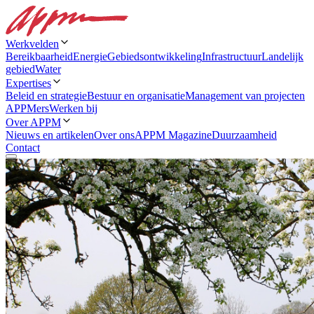
Werkvelden
Bereikbaarheid
Energie
Gebiedsontwikkeling
Infrastructuur
Landelijk
gebied
Water
Expertises
Beleid en strategie
Bestuur en organisatie
Management van projecten
APPMers
Werken bij
Over APPM
Nieuws en artikelen
Over ons
APPM Magazine
Duurzaamheid
Contact