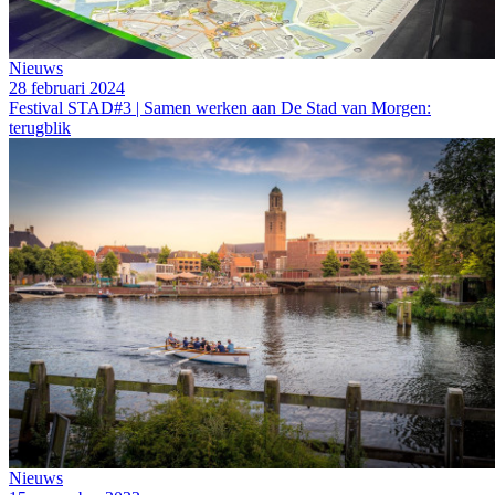
Nieuws
28 februari 2024
Festival STAD#3 | Samen werken aan De Stad van Morgen:
terugblik
Nieuws