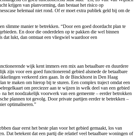
cht krijgen van planvorming, dan bestaat het risico op
nesscase helemaal niet rond. Of er moet extra publiek geld bij om de
 een slimme manier te betrekken. “Door een goed doordacht plan te
deelgebieden. En door die onderdelen op te pakken die wel binnen
 dat lukt, dan ontstaat een vliegwiel waardoor een
unctionerende wijk kent immers een mix aan betaalbare en duurdere
lijk zijn voor een goed functionerend gebied alsmede de betaalbare
kkelingen verkeerd zien gaan. In de Binckhorst in Den Haag
lan te maken om hierop bij te sturen. Een complex traject omdat een
regelkaart om preciezer aan te wijzen in welk deel van een gebied
n – na het noodzakelijk voorwerk van een gemeente – eerder betrokken
sche plannen tot gevolg. Door private partijen eerder te betrekken –
ier optimaliseren.”
ben daar eerst het beste plan voor het gebied gemaakt, los van
. Dat betekent dat een partij die relatief veel betaalbare woningen of