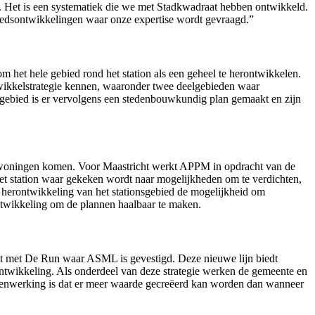
wt. Het is een systematiek die we met Stadkwadraat hebben ontwikkeld.
ebiedsontwikkelingen waar onze expertise wordt gevraagd.”
m het hele gebied rond het station als een geheel te herontwikkelen.
wikkelstrategie kennen, waaronder twee deelgebieden waar
elgebied is er vervolgens een stedenbouwkundig plan gemaakt en zijn
we woningen komen. Voor Maastricht werkt APPM in opdracht van de
het station waar gekeken wordt naar mogelijkheden om te verdichten,
e herontwikkeling van het stationsgebied de mogelijkheid om
ontwikkeling om de plannen haalbaar te maken.
dt met De Run waar ASML is gevestigd. Deze nieuwe lijn biedt
wikkeling. Als onderdeel van deze strategie werken de gemeente en
samenwerking is dat er meer waarde gecreëerd kan worden dan wanneer