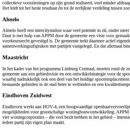
collectieve voorzieningen op zijn grond realiseert, veel minder afdr
Het leidt tot het beste resultaat én tot de eerlijkste verdeling tuss
Almelo
Almelo heeft een intercitystation waar veel potentie in zit, onder me
Daar is met hulp van APPM door de gemeente een visie voor gemaakt.
voorkeursrecht gevestigd is. De gemeente trekt daarmee actief eigend
samenwerkingsafspraken met partijen vastgelegd. En dat allemaal binnen
Maastricht
In het kader van het programma Limburg Centraal, moeten rond de ze
gemeente aan een gebiedsvisie en een ontwikkelstrategie voor de spoo
waarbij nadrukkelijk ook een deel van het huidige spooremplacement 
bestaande gebieden in de stad beter te verbinden en een kwaliteitsim
Eindhoven Zuidwest
Eindhoven werkt aan HOV-4, een hoogwaardige openbaarvervoerlijn wa
mogelijkheden voor grootschalige woningbouwontwikkeling. APPM wer
vier woningcorporaties – die veel bezit hebben in het gebied – inte
iedere partij zijn eigen plan maakt.