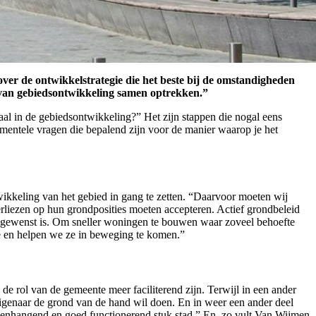
over de ontwikkelstrategie die het beste bij de omstandigheden
m van gebiedsontwikkeling samen optrekken.”
aal in de gebiedsontwikkeling?” Het zijn stappen die nogal eens
amentele vragen die bepalend zijn voor de manier waarop je het
ikkeling van het gebied in gang te zetten. “Daarvoor moeten wij
erliezen op hun grondposities moeten accepteren. Actief grondbeleid
el gewenst is. Om sneller woningen te bouwen waar zoveel behoefte
te en helpen we ze in beweging te komen.”
 de rol van de gemeente meer faciliterend zijn. Terwijl in een ander
eigenaar de grond van de hand wil doen. En in weer een ander deel
samenhangend en goed functionerend stuk stad.” En, zo vult Van Wijmen