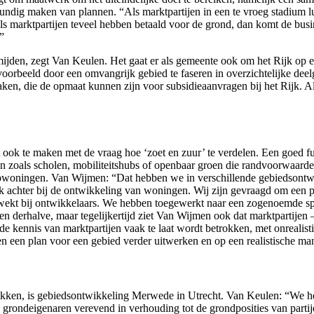
undig maken van plannen. “Als marktpartijen in een te vroeg stadium lu
Als marktpartijen teveel hebben betaald voor de grond, dan komt de busi
”
ermijden, zegt Van Keulen. Het gaat er als gemeente ook om het Rijk op
n bijvoorbeeld door een omvangrijk gebied te faseren in overzichtelijke 
en, die de opmaat kunnen zijn voor subsidieaanvragen bij het Rijk. Als
 ook te maken met de vraag hoe ‘zoet en zuur’ te verdelen. Een goed f
en zoals scholen, mobiliteitshubs of openbaar groen die randvoorwaarde
woningen. Van Wijmen: “Dat hebben we in verschillende gebiedsontwi
rk achter bij de ontwikkeling van woningen. Wij zijn gevraagd om een p
wekt bij ontwikkelaars. We hebben toegewerkt naar een zogenoemde spel
en derhalve, maar tegelijkertijd ziet Van Wijmen ook dat marktpartije
e kennis van marktpartijen vaak te laat wordt betrokken, met onrealisti
n een plan voor een gebied verder uitwerken en op een realistische man
kken, is gebiedsontwikkeling Merwede in Utrecht. Van Keulen: “We heb
rondeigenaren verevend in verhouding tot de grondposities van partijen