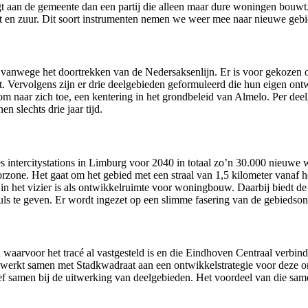
aagt aan de gemeente dan een partij die alleen maar dure woningen bou
en zoet en zuur. Dit soort instrumenten nemen we weer mee naar nieuwe g
er vanwege het doortrekken van de Nedersaksenlijn. Er is voor gekozen o
 Vervolgens zijn er drie deelgebieden geformuleerd die hun eigen ont
om naar zich toe, een kentering in het grondbeleid van Almelo. Per de
 slechts drie jaar tijd.
s intercitystations in Limburg voor 2040 in totaal zo’n 30.000 nieu
rzone. Het gaat om het gebied met een straal van 1,5 kilometer vanaf 
in het vizier is als ontwikkelruimte voor woningbouw. Daarbij biedt d
puls te geven. Er wordt ingezet op een slimme fasering van de gebieds
arvoor het tracé al vastgesteld is en die Eindhoven Centraal verbin
kt samen met Stadkwadraat aan een ontwikkelstrategie voor deze ont
nsief samen bij de uitwerking van deelgebieden. Het voordeel van die 