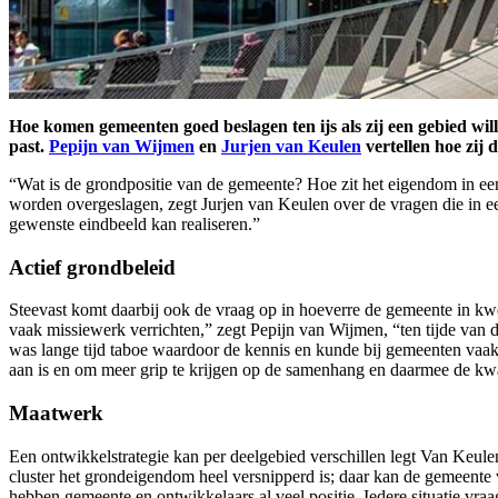
Hoe komen gemeenten goed beslagen ten ijs als zij een gebied wil
past.
Pepijn van Wijmen
en
Jurjen van Keulen
vertellen hoe zij
“Wat is de grondpositie van de gemeente? Hoe zit het eigendom in een
worden overgeslagen, zegt Jurjen van Keulen over de vragen die in ee
gewenste eindbeeld kan realiseren.”
Actief grondbeleid
Steevast komt daarbij ook de vraag op in hoeverre de gemeente in kw
vaak missiewerk verrichten,” zegt Pepijn van Wijmen, “ten tijde van 
was lange tijd taboe waardoor de kennis en kunde bij gemeenten vaak
aan is en om meer grip te krijgen op de samenhang en daarmee de kwa
Maatwerk
Een ontwikkelstrategie kan per deelgebied verschillen legt Van Keulen 
cluster het grondeigendom heel versnipperd is; daar kan de gemeente 
hebben gemeente en ontwikkelaars al veel positie. Iedere situatie vr