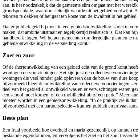
aan, is het noodzakelijk dat de gemeente slim omgaat met het wereldk
grondspeculatie, waardoor feitelijk waarde uit het gebied verdwijnt. 
tekorten te dekken óf het gaat ten koste van de kwaliteit in het gebied.
Dat er publiek geld bij moet in een gebiedsontwikkeling is niet te v
maken, dat ambitie uitstraalt en tegelijkertijd realistisch is. Dat ka
handbereik liggen. Wij helpen gemeenten om dergelijke plannen te mak
gebiedsontwikkeling in de versnelling komt.”
Zoet en zuur
Of de (her)ontwikkeling van een gebied echt van de grond komt heeft
woningen en voorzieningen. Het zijn juist de collectieve voorziening
woningen die veel minder geld opleveren dan de bouw van dure koop
bijvoorbeeld bleef de ontwikkeling van collectieve voorzieningen ste
deel van het gebied al ontwikkeld was en er verwachtingen waren ge
een school moet komen, of een mobiliteitshub of een park.” Meer stur
moeten worden in een gebiedsontwikkeling. “In de praktijk zie ik dat d
bijvoorbeeld met een partnerselectie – kunnen publiek en privaat same
Beste plan
Een fraai voorbeeld hoe overheid en markt gezamenlijk op kunnen tre
bestaande eigendommen, en vervolgens het zoet en het zuur tussen de g