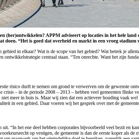
len (her)ontwikkelen? APPM adviseert op locaties in het hele land 
 dat doen. “Het is goed dat overheid en markt in een vroeg stadiu
 gebied in elkaar? Wat is de scope van het gebied? Wat betrek je allem
n ontwikkelstrategie centraal staan. “Ten onrechte. Want het zijn fund
estie risico durft te nemen om grond te verwerven om de gewenste ontw
de crisis – in de periode 2008 – 2013 – hebben veel gemeenten flinke v
 niet meer in huis is. Maar wij zien dat een actievere houding vaak w
liteit in een gebied. Daar voeren wij het gesprek over met de gemeen
uit. “In het ene deel hebben corporaties bijvoorbeeld veel bezit en kan
voorkeursrecht op vestigen, de gemeente is dan de eerste koper als de 
aagt om maatwerk om het uiteindelijke doel te bereiken, namelijk een 