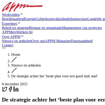
Werkvelden
Bereikbaarheid
Energie
Gebiedsontwikkeling
Infrastructuur
Landelijk g
Expertises
Beleid en strategie
Bestuur en organisatie
Management van projecten
APPMers
Werken bij
Over APPM
Nieuws en artikelen
Over ons
APPM Magazine
Duurzaamheid
Contact
Home
Nieuws en artikelen
De strategie achter het ‘beste plan voor een goed stuk stad’
8 december 2025
De strategie achter het ‘beste plan voor ee