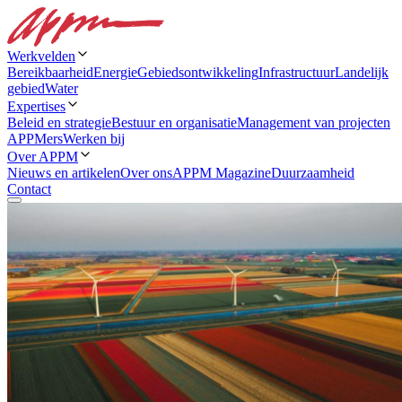
Werkvelden
Bereikbaarheid
Energie
Gebiedsontwikkeling
Infrastructuur
Landelijk
gebied
Water
Expertises
Beleid en strategie
Bestuur en organisatie
Management van projecten
APPMers
Werken bij
Over APPM
Nieuws en artikelen
Over ons
APPM Magazine
Duurzaamheid
Contact