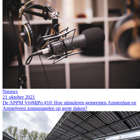
Nieuws
21 oktober 2021
De APPM VrijMiPo #10: Hoe stimuleren gemeenten Amsterdam en
Amstelveen zonnepanelen op grote daken?