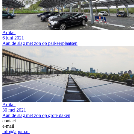
Artikel
6 juni 2021
Aan de slag met zon op parkeerplaatsen
Artikel
30 mei 2021
Aan de slag met zon op grote daken
contact
e-mail
info@appm.nl