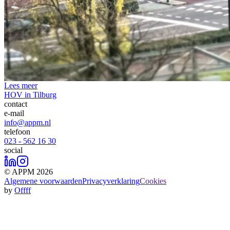
Lees meer
HOV in Tilburg
contact
e-mail
info@appm.nl
telefoon
023 - 562 16 30
social
© APPM 2026
Algemene voorwaarden
Privacyverklaring
Cookies
by
Offff