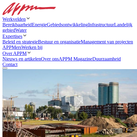
Werkvelden
Bereikbaarheid
Energie
Gebiedsontwikkeling
Infrastructuur
Landelijk
gebied
Water
Expertises
Beleid en strategie
Bestuur en organisatie
Management van projecten
APPMers
Werken bij
Over APPM
Nieuws en artikelen
Over ons
APPM Magazine
Duurzaamheid
Contact