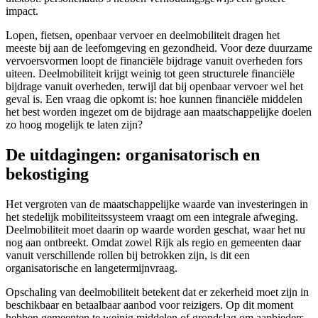
impact.
Lopen, fietsen, openbaar vervoer en deelmobiliteit dragen het
meeste bij aan de leefomgeving en gezondheid. Voor deze duurzame
vervoersvormen loopt de financiële bijdrage vanuit overheden fors
uiteen. Deelmobiliteit krijgt weinig tot geen structurele financiële
bijdrage vanuit overheden, terwijl dat bij openbaar vervoer wel het
geval is. Een vraag die opkomt is: hoe kunnen financiële middelen
het best worden ingezet om de bijdrage aan maatschappelijke doelen
zo hoog mogelijk te laten zijn?
De uitdagingen: organisatorisch en
bekostiging
Het vergroten van de maatschappelijke waarde van investeringen in
het stedelijk mobiliteitssysteem vraagt om een integrale afweging.
Deelmobiliteit moet daarin op waarde worden geschat, waar het nu
nog aan ontbreekt. Omdat zowel Rijk als regio en gemeenten daar
vanuit verschillende rollen bij betrokken zijn, is dit een
organisatorische en langetermijnvraag.
Opschaling van deelmobiliteit betekent dat er zekerheid moet zijn in
beschikbaar en betaalbaar aanbod voor reizigers. Op dit moment
hebben gemeenten te weinig middelen of grondslag om aanbieders