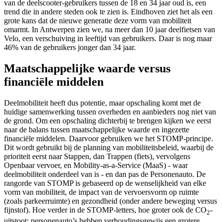
van de deelscooter-gebruikers tussen de 18 en 34 jaar oud is, een
trend die in andere steden ook te zien is. Eindhoven ziet het als een
grote kans dat de nieuwe generatie deze vorm van mobiliteit
omarmt. In Antwerpen zien we, na meer dan 10 jaar deelfietsen van
Velo, een verschuiving in leeftijd van gebruikers. Daar is nog maar
46% van de gebruikers jonger dan 34 jaar.
Maatschappelijke waarde versus
financiële middelen
Deelmobiliteit heeft dus potentie, maar opschaling komt met de
huidige samenwerking tussen overheden en aanbieders nog niet van
de grond. Om een opschaling dichterbij te brengen kijken we eerst
naar de balans tussen maatschappelijke waarde en ingezette
financiële middelen. Daarvoor gebruiken we het STOMP-principe.
Dit wordt gebruikt bij de planning van mobiliteitsbeleid, waarbij de
prioriteit eerst naar Stappen, dan Trappen (fiets), vervolgens
Openbaar vervoer, en Mobility-as-a-Service (MaaS) - waar
deelmobiliteit onderdeel van is - en dan pas de Personenauto. De
rangorde van STOMP is gebaseerd op de wenselijkheid van elke
vorm van mobiliteit, de impact van de vervoersvorm op ruimte
(zoals parkeerruimte) en gezondheid (onder andere beweging versus
fijnstof). Hoe verder in de STOMP-letters, hoe groter ook de CO
-
2
uitstoot: personenauto’s hebben verhoudingsgewijs een grotere