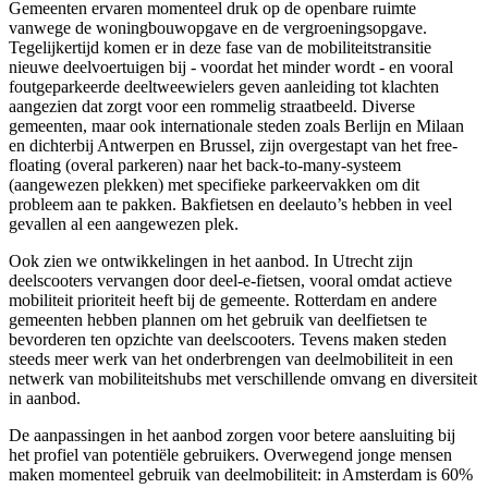
Gemeenten ervaren momenteel druk op de openbare ruimte
vanwege de woningbouwopgave en de vergroeningsopgave.
Tegelijkertijd komen er in deze fase van de mobiliteitstransitie
nieuwe deelvoertuigen bij - voordat het minder wordt - en vooral
foutgeparkeerde deeltweewielers geven aanleiding tot klachten
aangezien dat zorgt voor een rommelig straatbeeld. Diverse
gemeenten, maar ook internationale steden zoals Berlijn en Milaan
en dichterbij Antwerpen en Brussel, zijn overgestapt van het free-
floating (overal parkeren) naar het back-to-many-systeem
(aangewezen plekken) met specifieke parkeervakken om dit
probleem aan te pakken. Bakfietsen en deelauto’s hebben in veel
gevallen al een aangewezen plek.
Ook zien we ontwikkelingen in het aanbod. In Utrecht zijn
deelscooters vervangen door deel-e-fietsen, vooral omdat actieve
mobiliteit prioriteit heeft bij de gemeente. Rotterdam en andere
gemeenten hebben plannen om het gebruik van deelfietsen te
bevorderen ten opzichte van deelscooters. Tevens maken steden
steeds meer werk van het onderbrengen van deelmobiliteit in een
netwerk van mobiliteitshubs met verschillende omvang en diversiteit
in aanbod.
De aanpassingen in het aanbod zorgen voor betere aansluiting bij
het profiel van potentiële gebruikers. Overwegend jonge mensen
maken momenteel gebruik van deelmobiliteit: in Amsterdam is 60%