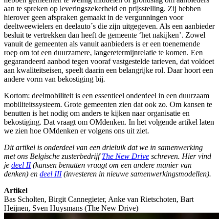
aan te spreken op leveringszekerheid en prijsstelling. Zij hebben
hierover geen afspraken gemaakt in de vergunningen voor
deeltweewielers en deelauto´s die zijn uitgegeven. Als een aanbieder
besluit te vertrekken dan heeft de gemeente ‘het nakijken’. Zowel
vanuit de gemeenten als vanuit aanbieders is er een toenemende
roep om tot een duurzamere, langeretermijnrelatie te komen. Een
gegarandeerd aanbod tegen vooraf vastgestelde tarieven, dat voldoet
aan kwaliteitseisen, speelt daarin een belangrijke rol. Daar hoort een
andere vorm van bekostiging bij.
Kortom: deelmobiliteit is een essentieel onderdeel in een duurzaam
mobiliteitssysteem. Grote gemeenten zien dat ook zo. Om kansen te
benutten is het nodig om anders te kijken naar organisatie en
bekostiging. Dat vraagt om OMdenken. In het volgende artikel laten
we zien hoe OMdenken er volgens ons uit ziet.
Dit artikel is onderdeel van een drieluik dat we in samenwerking
met ons Belgische zusterbedrijf
The New Drive
schreven. Hier vind
je
deel II
(kansen benutten vraagt om een andere manier van
denken) en
deel III
(investeren in nieuwe samenwerkingsmodellen).
Artikel
Bas Scholten, Birgit Cannegieter, Anke van Rietschoten, Bart
Heijnen, Sven Huysmans (The New Drive)