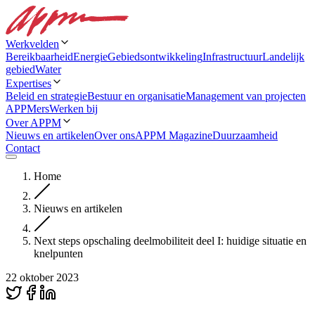
Werkvelden
Bereikbaarheid
Energie
Gebiedsontwikkeling
Infrastructuur
Landelijk
gebied
Water
Expertises
Beleid en strategie
Bestuur en organisatie
Management van projecten
APPMers
Werken bij
Over APPM
Nieuws en artikelen
Over ons
APPM Magazine
Duurzaamheid
Contact
Home
Nieuws en artikelen
Next steps opschaling deelmobiliteit deel I: huidige situatie en
knelpunten
22 oktober 2023