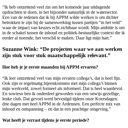
“Ik heb ontzettend veel zin om het komende jaar uitdagende
opdrachten te doen, in het bijzonder natuurlijk in de watersector.
Een van de redenen dat ik bij APPM wilde werken is om dichter
betrokken te zijn bij de samenwerking tussen partijen ”in het veld”
waar de impact van keuzes echt zichtbaar wordt. Mijn ambitie is om
in de schakel tussen de inhoud en politiek-bestuurlijke context die ik
eerder al noemde, het verschil te maken. Daar ligt mijn hart.”
Suzanne Wink: “De projecten waar we aan werken
zijn stuk voor stuk maatschappelijk relevant.”
Hoe heb je je eerste maanden bij APPM ervaren?
“Ik leer ontzettend veel van mijn ervaren collega’s, dat is heel fijn.
Ook zijn er regelmatig bijeenkomsten met mijn collega’s binnen
mijn werkveld, zowel formeel als informeel. Dat is heel waardevol.
En sowieso ben ik onderdeel geworden van een onwijs gezellige,
leuke club. Dat gevoel werd bevestigd tijdens onze Koersdagen:
drie dagen met heel APPM in de Ardennen. Een perfecte mix van
inhoud en ontspanning – en dat in een prachtige omgeving.”
Wat heeft je verrast tijdens je eerste periode?