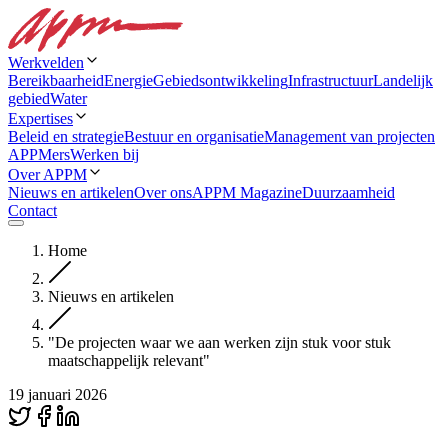
Werkvelden
Bereikbaarheid
Energie
Gebiedsontwikkeling
Infrastructuur
Landelijk
gebied
Water
Expertises
Beleid en strategie
Bestuur en organisatie
Management van projecten
APPMers
Werken bij
Over APPM
Nieuws en artikelen
Over ons
APPM Magazine
Duurzaamheid
Contact
Home
Nieuws en artikelen
"De projecten waar we aan werken zijn stuk voor stuk
maatschappelijk relevant"
19 januari 2026