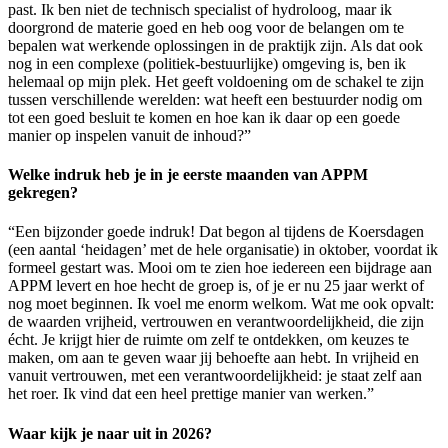
past. Ik ben niet de technisch specialist of hydroloog, maar ik
doorgrond de materie goed en heb oog voor de belangen om te
bepalen wat werkende oplossingen in de praktijk zijn. Als dat ook
nog in een complexe (politiek-bestuurlijke) omgeving is, ben ik
helemaal op mijn plek. Het geeft voldoening om de schakel te zijn
tussen verschillende werelden: wat heeft een bestuurder nodig om
tot een goed besluit te komen en hoe kan ik daar op een goede
manier op inspelen vanuit de inhoud?”
Welke indruk heb je in je eerste maanden van APPM
gekregen?
“Een bijzonder goede indruk! Dat begon al tijdens de Koersdagen
(een aantal ‘heidagen’ met de hele organisatie) in oktober, voordat ik
formeel gestart was. Mooi om te zien hoe iedereen een bijdrage aan
APPM levert en hoe hecht de groep is, of je er nu 25 jaar werkt of
nog moet beginnen. Ik voel me enorm welkom. Wat me ook opvalt:
de waarden vrijheid, vertrouwen en verantwoordelijkheid, die zijn
écht. Je krijgt hier de ruimte om zelf te ontdekken, om keuzes te
maken, om aan te geven waar jij behoefte aan hebt. In vrijheid en
vanuit vertrouwen, met een verantwoordelijkheid: je staat zelf aan
het roer. Ik vind dat een heel prettige manier van werken.”
Waar kijk je naar uit in 2026?