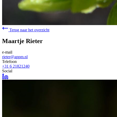
Terug naar het overzicht
Maartje Rieter
e-mail
rieter@appm.nl
Telefoon
+31 6 21821240
Social