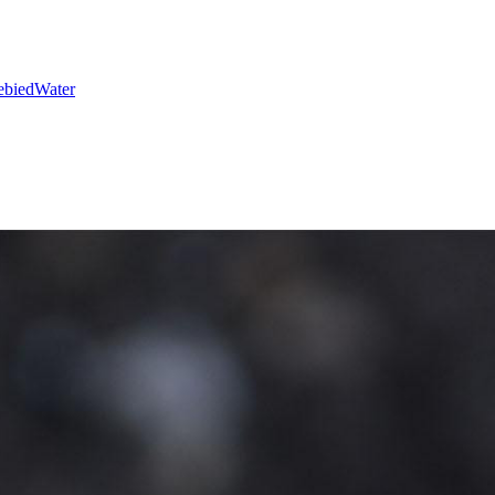
ebied
Water