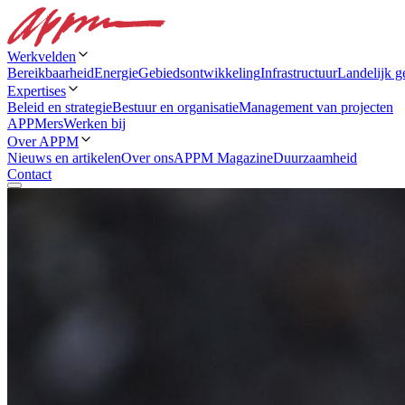
Werkvelden
Bereikbaarheid
Energie
Gebiedsontwikkeling
Infrastructuur
Landelijk g
Expertises
Beleid en strategie
Bestuur en organisatie
Management van projecten
APPMers
Werken bij
Over APPM
Nieuws en artikelen
Over ons
APPM Magazine
Duurzaamheid
Contact