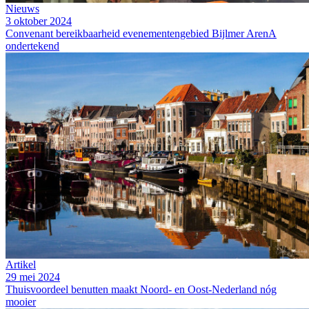
Nieuws
3 oktober 2024
Convenant bereikbaarheid evenementengebied Bijlmer ArenA
ondertekend
Artikel
29 mei 2024
Thuisvoordeel benutten maakt Noord- en Oost-Nederland nóg
mooier