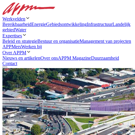
Werkvelden
Bereikbaarheid
Energie
Gebiedsontwikkeling
Infrastructuur
Landelijk
gebied
Water
Expertises
Beleid en strategie
Bestuur en organisatie
Management van projecten
APPMers
Werken bij
Over APPM
Nieuws en artikelen
Over ons
APPM Magazine
Duurzaamheid
Contact