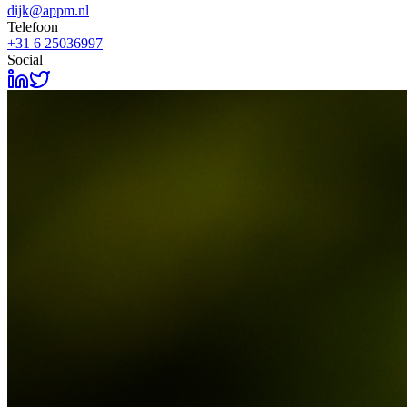
dijk@appm.nl
Telefoon
+31 6 25036997
Social