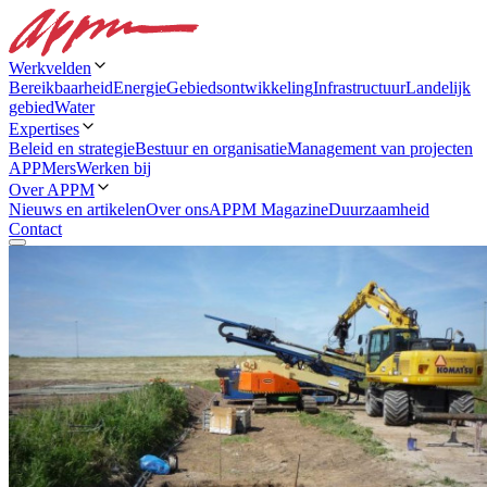
Werkvelden
Bereikbaarheid
Energie
Gebiedsontwikkeling
Infrastructuur
Landelijk
gebied
Water
Expertises
Beleid en strategie
Bestuur en organisatie
Management van projecten
APPMers
Werken bij
Over APPM
Nieuws en artikelen
Over ons
APPM Magazine
Duurzaamheid
Contact