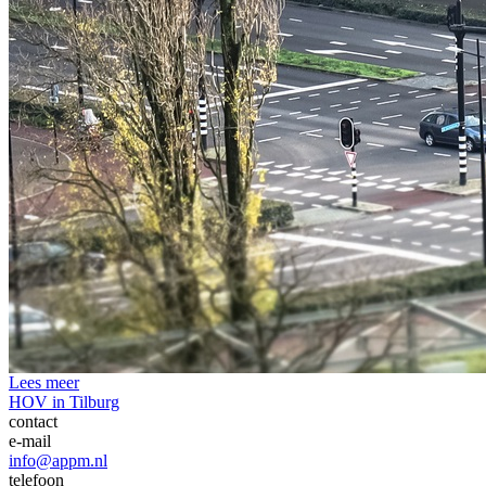
Lees meer
HOV in Tilburg
contact
e-mail
info@appm.nl
telefoon