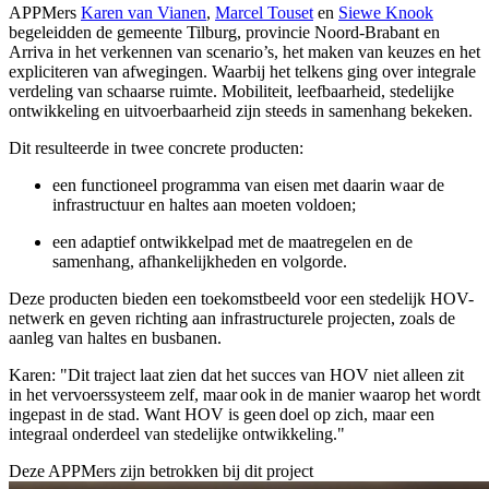
APPMers
Karen van Vianen
,
Marcel Touset
en
Siewe Knook
begeleidden de gemeente Tilburg, provincie Noord-Brabant en
Arriva in het verkennen van scenario’s, het maken van keuzes en het
expliciteren van afwegingen. Waarbij het telkens ging over integrale
verdeling van schaarse ruimte. Mobiliteit, leefbaarheid, stedelijke
ontwikkeling en uitvoerbaarheid zijn steeds in samenhang bekeken.
Dit resulteerde in twee concrete producten:
een functioneel programma van eisen met daarin waar de
infrastructuur en haltes aan moeten voldoen;
een adaptief ontwikkelpad met de maatregelen en de
samenhang, afhankelijkheden en volgorde.
Deze producten bieden een toekomstbeeld voor een stedelijk HOV-
netwerk en geven richting aan infrastructurele projecten, zoals de
aanleg van haltes en busbanen.
Karen: "Dit traject laat zien dat het succes van HOV niet alleen zit
in het vervoerssysteem zelf, maar ook in de manier waarop het wordt
ingepast in de stad. Want HOV is geen doel op zich, maar een
integraal onderdeel van stedelijke ontwikkeling."
Deze APPMers zijn betrokken bij dit
project