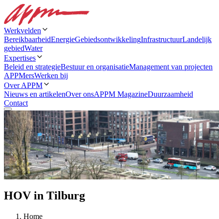
Werkvelden
Bereikbaarheid
Energie
Gebiedsontwikkeling
Infrastructuur
Landelijk
gebied
Water
Expertises
Beleid en strategie
Bestuur en organisatie
Management van projecten
APPMers
Werken bij
Over APPM
Nieuws en artikelen
Over ons
APPM Magazine
Duurzaamheid
Contact
HOV in Tilburg
Home