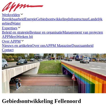
Werkvelden
Bereikbaarheid
Energie
Gebiedsontwikkeling
Infrastructuur
Landelijk
gebied
Water
Expertises
Beleid en strategie
Bestuur en organisatie
Management van projecten
APPMers
Werken bij
Over APPM
Nieuws en artikelen
Over ons
APPM Magazine
Duurzaamheid
Contact
Gebiedsontwikkeling Fellenoord