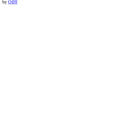
by
Offff