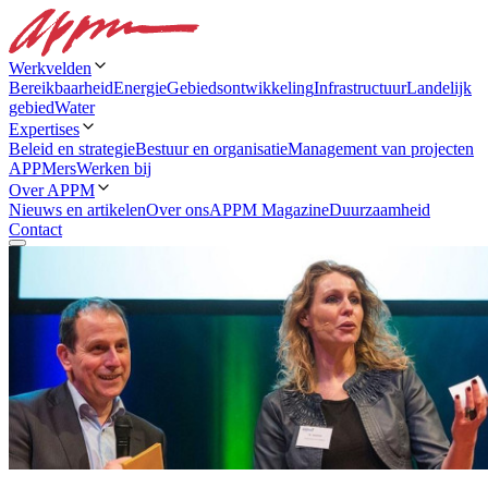
Werkvelden
Bereikbaarheid
Energie
Gebiedsontwikkeling
Infrastructuur
Landelijk
gebied
Water
Expertises
Beleid en strategie
Bestuur en organisatie
Management van projecten
APPMers
Werken bij
Over APPM
Nieuws en artikelen
Over ons
APPM Magazine
Duurzaamheid
Contact