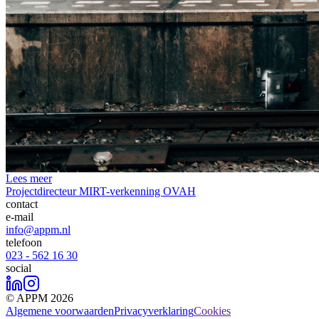
Lees meer
Projectdirecteur MIRT-verkenning OVAH
contact
e-mail
info@appm.nl
telefoon
023 - 562 16 30
social
© APPM 2026
Algemene voorwaarden
Privacyverklaring
Cookies