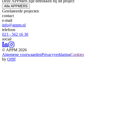
Deze APPMers zijn betrokken bij dit
project
Alle APPMERS
Gerelateerde
projecten
contact
e-mail
info@appm.nl
telefoon
023 - 562 16 30
social
© APPM 2026
Algemene voorwaarden
Privacyverklaring
Cookies
by
Offff