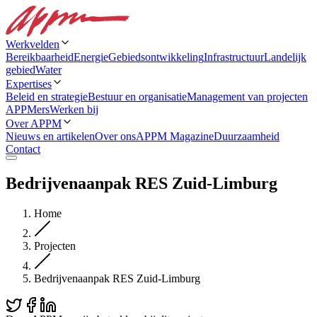
Werkvelden
Bereikbaarheid
Energie
Gebiedsontwikkeling
Infrastructuur
Landelijk
gebied
Water
Expertises
Beleid en strategie
Bestuur en organisatie
Management van projecten
APPMers
Werken bij
Over APPM
Nieuws en artikelen
Over ons
APPM Magazine
Duurzaamheid
Contact
Bedrijvenaanpak RES Zuid-Limburg
Home
Projecten
Bedrijvenaanpak RES Zuid-Limburg