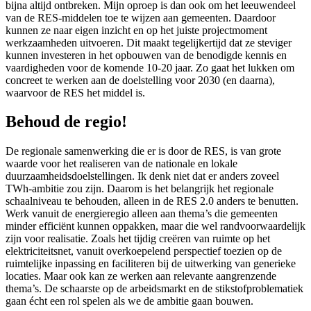
bijna altijd ontbreken. Mijn oproep is dan ook om het leeuwendeel
van de RES-middelen toe te wijzen aan gemeenten. Daardoor
kunnen ze naar eigen inzicht en op het juiste projectmoment
werkzaamheden uitvoeren. Dit maakt tegelijkertijd dat ze steviger
kunnen investeren in het opbouwen van de benodigde kennis en
vaardigheden voor de komende 10-20 jaar. Zo gaat het lukken om
concreet te werken aan de doelstelling voor 2030 (en daarna),
waarvoor de RES het middel is.
Behoud de regio!
De regionale samenwerking die er is door de RES, is van grote
waarde voor het realiseren van de nationale en lokale
duurzaamheidsdoelstellingen. Ik denk niet dat er anders zoveel
TWh-ambitie zou zijn. Daarom is het belangrijk het regionale
schaalniveau te behouden, alleen in de RES 2.0 anders te benutten.
Werk vanuit de energieregio alleen aan thema’s die gemeenten
minder efficiënt kunnen oppakken, maar die wel randvoorwaardelijk
zijn voor realisatie. Zoals het tijdig creëren van ruimte op het
elektriciteitsnet, vanuit overkoepelend perspectief toezien op de
ruimtelijke inpassing en faciliteren bij de uitwerking van generieke
locaties. Maar ook kan ze werken aan relevante aangrenzende
thema’s. De schaarste op de arbeidsmarkt en de stikstofproblematiek
gaan écht een rol spelen als we de ambitie gaan bouwen.