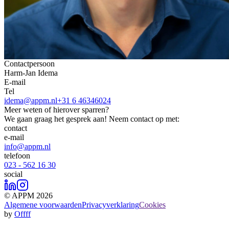
Contactpersoon
Harm-Jan Idema
E-mail
Tel
idema@appm.nl
+31 6 46346024
Meer weten of hierover sparren?
We gaan graag het gesprek aan! Neem contact op met:
contact
e-mail
info@appm.nl
telefoon
023 - 562 16 30
social
© APPM 2026
Algemene voorwaarden
Privacyverklaring
Cookies
by
Offff