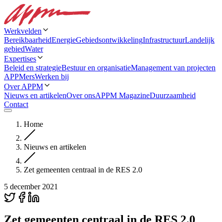
Werkvelden
Bereikbaarheid
Energie
Gebiedsontwikkeling
Infrastructuur
Landelijk
gebied
Water
Expertises
Beleid en strategie
Bestuur en organisatie
Management van projecten
APPMers
Werken bij
Over APPM
Nieuws en artikelen
Over ons
APPM Magazine
Duurzaamheid
Contact
Home
Nieuws en artikelen
Zet gemeenten centraal in de RES 2.0
5 december 2021
Zet gemeenten centraal in de RES 2.0