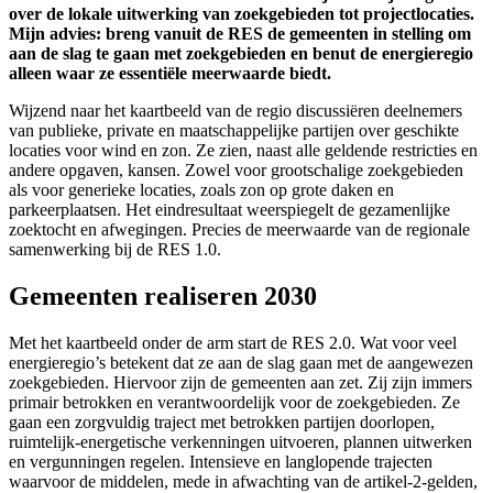
over de lokale uitwerking van zoekgebieden tot projectlocaties.
Mijn advies: breng vanuit de RES de gemeenten in stelling om
aan de slag te gaan met zoekgebieden en benut de energieregio
alleen waar ze essentiële meerwaarde biedt.
Wijzend naar het kaartbeeld van de regio discussiëren deelnemers
van publieke, private en maatschappelijke partijen over geschikte
locaties voor wind en zon. Ze zien, naast alle geldende restricties en
andere opgaven, kansen. Zowel voor grootschalige zoekgebieden
als voor generieke locaties, zoals zon op grote daken en
parkeerplaatsen. Het eindresultaat weerspiegelt de gezamenlijke
zoektocht en afwegingen. Precies de meerwaarde van de regionale
samenwerking bij de RES 1.0.
Gemeenten realiseren 2030
Met het kaartbeeld onder de arm start de RES 2.0. Wat voor veel
energieregio’s betekent dat ze aan de slag gaan met de aangewezen
zoekgebieden. Hiervoor zijn de gemeenten aan zet. Zij zijn immers
primair betrokken en verantwoordelijk voor de zoekgebieden. Ze
gaan een zorgvuldig traject met betrokken partijen doorlopen,
ruimtelijk-energetische verkenningen uitvoeren, plannen uitwerken
en vergunningen regelen. Intensieve en langlopende trajecten
waarvoor de middelen, mede in afwachting van de artikel-2-gelden,