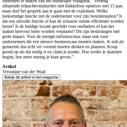
onderdeel te maken van het ruimtelijke vraagstuk. “Verleng
aflopende erfpachtconstructies niet klakkeloos opnieuw met 15 jaar,
maar durf het gesprek aan te gaan met de exploitant. Welke
toekomstige functie ziet de ondernemer voor zijn benzinestation? Is
dat een zinvolle functie of kan de schaarse ruimte efficiënter worden
benut? Is de huidige locatie geschikt voor snelladers of kan het
station hiervoor beter worden verplaatst? Dit zijn beslissingen met
grote impact. Voor de energie-infrastructuur, maar ook voor
ondernemers die een nieuwe businesscase moeten maken. Je zult als
gemeente dus echt ver vooruit moeten denken en plannen. Koop
grond op als dat nodig is en claim je positie. Hoe eerder je daarmee
begint, hoe meer sturing je kunt geven.”
Artikel
Veronique van der Waal
Bekijk dit artikel in het magazine