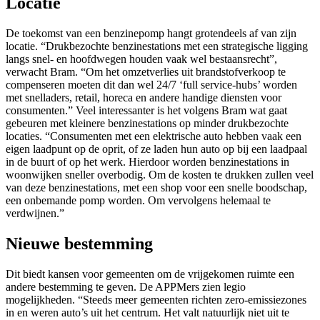
Locatie
De toekomst van een benzinepomp hangt grotendeels af van zijn
locatie. “Drukbezochte benzinestations met een strategische ligging
langs snel- en hoofdwegen houden vaak wel bestaansrecht”,
verwacht Bram. “Om het omzetverlies uit brandstofverkoop te
compenseren moeten dit dan wel 24/7 ‘full service-hubs’ worden
met snelladers, retail, horeca en andere handige diensten voor
consumenten.” Veel interessanter is het volgens Bram wat gaat
gebeuren met kleinere benzinestations op minder drukbezochte
locaties. “Consumenten met een elektrische auto hebben vaak een
eigen laadpunt op de oprit, of ze laden hun auto op bij een laadpaal
in de buurt of op het werk. Hierdoor worden benzinestations in
woonwijken sneller overbodig. Om de kosten te drukken zullen veel
van deze benzinestations, met een shop voor een snelle boodschap,
een onbemande pomp worden. Om vervolgens helemaal te
verdwijnen.”
Nieuwe bestemming
Dit biedt kansen voor gemeenten om de vrijgekomen ruimte een
andere bestemming te geven. De APPMers zien legio
mogelijkheden. “Steeds meer gemeenten richten zero-emissiezones
in en weren auto’s uit het centrum. Het valt natuurlijk niet uit te