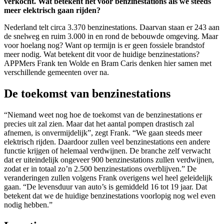
verkocht. Wat betekent het voor benzinestations als we steeds
meer elektrisch gaan rijden?
Nederland telt circa 3.370 benzinestations. Daarvan staan er 243 aan
de snelweg en ruim 3.000 in en rond de bebouwde omgeving. Maar
voor hoelang nog? Want op termijn is er geen fossiele brandstof
meer nodig. Wat betekent dit voor de huidige benzinestations?
APPMers Frank ten Wolde en Bram Caris denken hier samen met
verschillende gemeenten over na.
De toekomst van benzinestations
“Niemand weet nog hoe de toekomst van de benzinestations er
precies uit zal zien. Maar dat het aantal pompen drastisch zal
afnemen, is onvermijdelijk”, zegt Frank. “We gaan steeds meer
elektrisch rijden. Daardoor zullen veel benzinestations een andere
functie krijgen of helemaal verdwijnen. De branche zelf verwacht
dat er uiteindelijk ongeveer 900 benzinestations zullen verdwijnen,
zodat er in totaal zo’n 2.500 benzinestations overblijven.” De
veranderingen zullen volgens Frank overigens wel heel geleidelijk
gaan. “De levensduur van auto’s is gemiddeld 16 tot 19 jaar. Dat
betekent dat we de huidige benzinestations voorlopig nog wel even
nodig hebben.”