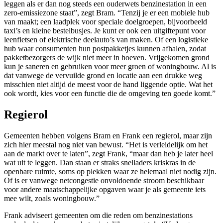
leggen als er dan nog steeds een ouderwets benzinestation in een
zero-emissiezone staat”, zegt Bram. “Tenzij je er een mobiele hub
van maakt; een laadplek voor speciale doelgroepen, bijvoorbeeld
taxi’s en kleine bestelbusjes. Je kunt er ook een uitgiftepunt voor
leenfietsen of elektrische deelauto’s van maken. Of een logistieke
hub waar consumenten hun postpakketjes kunnen afhalen, zodat
pakketbezorgers de wijk niet meer in hoeven. Vrijgekomen grond
kun je saneren en gebruiken voor meer groen of woningbouw. Al is
dat vanwege de vervuilde grond en locatie aan een drukke weg
misschien niet altijd de meest voor de hand liggende optie. Wat het
ook wordt, kies voor een functie die de omgeving ten goede komt.”
Regierol
Gemeenten hebben volgens Bram en Frank een regierol, maar zijn
zich hier meestal nog niet van bewust. “Het is verleidelijk om het
aan de markt over te laten”, zegt Frank, “maar dan heb je later heel
wat uit te leggen. Dan staan er straks snelladers kriskras in de
openbare ruimte, soms op plekken waar ze helemaal niet nodig zijn.
Of is er vanwege netcongestie onvoldoende stroom beschikbaar
voor andere maatschappelijke opgaven waar je als gemeente iets
mee wilt, zoals woningbouw.”
Frank adviseert gemeenten om die reden om benzinestations