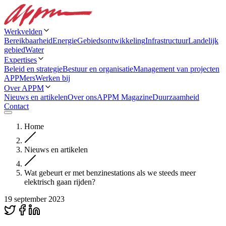
Werkvelden
Bereikbaarheid
Energie
Gebiedsontwikkeling
Infrastructuur
Landelijk
gebied
Water
Expertises
Beleid en strategie
Bestuur en organisatie
Management van projecten
APPMers
Werken bij
Over APPM
Nieuws en artikelen
Over ons
APPM Magazine
Duurzaamheid
Contact
Home
Nieuws en artikelen
Wat gebeurt er met benzinestations als we steeds meer
elektrisch gaan rijden?
19 september 2023