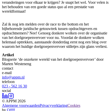
veranderingen voor elkaar te krijgen? Je snapt het wel. Voor velen is
het behouden van een goede status quo al een prestatie van
wereldformaat!
Zal ik nog iets melden over de race to the bottom en het
bijbehorende juridische getouwtrek tussen opdrachtgevers en
opdrachtnemers? Nee! Genoeg donkere wolken over de organisatie
van het doelgroepenvervoer voor nu. Voordat de donkere wolken
helemaal optrekken, aanstaande donderdag eerst nog een blog over
waarom het huidige doelgroepenvervoer stilletjes zijn glans verliest.
Artikel
Blogserie ‘de onzekere wereld van het doelgroepenvervoer’ door
Marten Westeneng
contact
e-mail
info@appm.nl
telefoon
023 - 562 16 30
social
© APPM 2026
Algemene voorwaarden
Privacyverklaring
Cookies
by
Offff