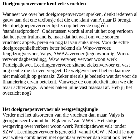
Doelgroepenvervoer kent vele vruchten
Wanneer we over het doelgroepenvervoer spreken, denkt iedereen al
gauw aan dat ene taxibusje dat die ene klant van A naar B brengt.
Het doelgroepenvervoer lijkt zo op het eerste oog één
‘standaardproduct’. Ondertussen wordt al snel uit het oog verloren
dat het geen fruitmand is, maar dat het gaat om vele soorten
vruchten: appels, peren en nog tal van stuks meer. Voor de echte
doelgroepenliefhebbers beter bekend als Wmo-vervoer,
Jeugdzorgvervoer, Valys, AWBZ-vervoer (tegenwoordig: Wmo-
vervoer dagbesteding), Wsw-vervoer, vervoer woon-werk
Participatiewet, Leerlingenvervoer, zittend ziekenvervoer en vast
nog eentje die ik even vergeet. De wetgever heeft het er daarmee
niet makkelijk op gemaakt. Zeker niet als je bedenkt wat dat voor de
financiering ervan betekent. Vanwege de complexiteit laten we die
maar achterwege. Anders haken jullie vast massaal af. Heb jij het
overzicht nog?
Het doelgroepenvervoer als wetgevingsjungle
Verder met het uitsorteren van die vruchten dan maar. Valys is
georganiseerd vanuit het Rijk en is ‘van VWS’. Het stukje
wetgeving over verkeer woon-werk Participatiewet valt ‘onder
SZW’. Leerlingenvervoer is geregeld ‘vanuit OCW’. Mocht je nog
wat willen combineren met openbaar vervoer dan komt ook IenW