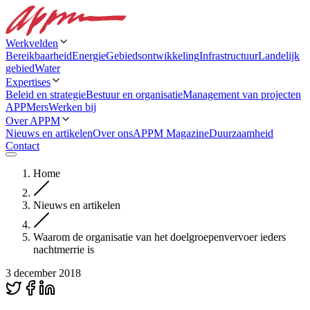
Werkvelden
Bereikbaarheid
Energie
Gebiedsontwikkeling
Infrastructuur
Landelijk
gebied
Water
Expertises
Beleid en strategie
Bestuur en organisatie
Management van projecten
APPMers
Werken bij
Over APPM
Nieuws en artikelen
Over ons
APPM Magazine
Duurzaamheid
Contact
Home
Nieuws en artikelen
Waarom de organisatie van het doelgroepenvervoer ieders
nachtmerrie is
3 december 2018