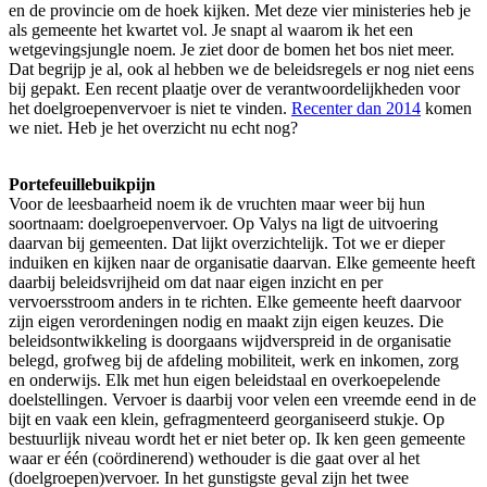
en de provincie om de hoek kijken. Met deze vier ministeries heb je
als gemeente het kwartet vol. Je snapt al waarom ik het een
wetgevingsjungle noem. Je ziet door de bomen het bos niet meer.
Dat begrijp je al, ook al hebben we de beleidsregels er nog niet eens
bij gepakt. Een recent plaatje over de verantwoordelijkheden voor
het doelgroepenvervoer is niet te vinden.
Recenter dan 2014
komen
we niet. Heb je het overzicht nu echt nog?
Portefeuillebuikpijn
Voor de leesbaarheid noem ik de vruchten maar weer bij hun
soortnaam: doelgroepenvervoer. Op Valys na ligt de uitvoering
daarvan bij gemeenten. Dat lijkt overzichtelijk. Tot we er dieper
induiken en kijken naar de organisatie daarvan. Elke gemeente heeft
daarbij beleidsvrijheid om dat naar eigen inzicht en per
vervoersstroom anders in te richten. Elke gemeente heeft daarvoor
zijn eigen verordeningen nodig en maakt zijn eigen keuzes. Die
beleidsontwikkeling is doorgaans wijdverspreid in de organisatie
belegd, grofweg bij de afdeling mobiliteit, werk en inkomen, zorg
en onderwijs. Elk met hun eigen beleidstaal en overkoepelende
doelstellingen. Vervoer is daarbij voor velen een vreemde eend in de
bijt en vaak een klein, gefragmenteerd georganiseerd stukje. Op
bestuurlijk niveau wordt het er niet beter op. Ik ken geen gemeente
waar er één (coördinerend) wethouder is die gaat over al het
(doelgroepen)vervoer. In het gunstigste geval zijn het twee