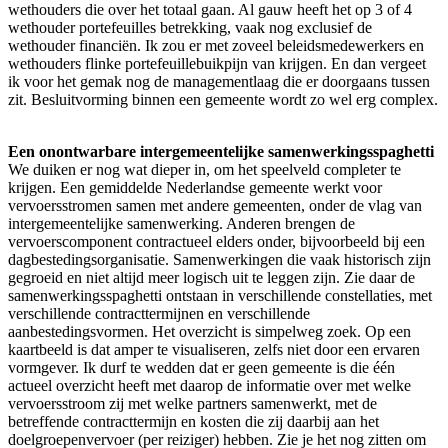
wethouders die over het totaal gaan. Al gauw heeft het op 3 of 4
wethouder portefeuilles betrekking, vaak nog exclusief de
wethouder financiën. Ik zou er met zoveel beleidsmedewerkers en
wethouders flinke portefeuillebuikpijn van krijgen. En dan vergeet
ik voor het gemak nog de managementlaag die er doorgaans tussen
zit. Besluitvorming binnen een gemeente wordt zo wel erg complex.
Een onontwarbare intergemeentelijke samenwerkingsspaghetti
We duiken er nog wat dieper in, om het speelveld completer te
krijgen. Een gemiddelde Nederlandse gemeente werkt voor
vervoersstromen samen met andere gemeenten, onder de vlag van
intergemeentelijke samenwerking. Anderen brengen de
vervoerscomponent contractueel elders onder, bijvoorbeeld bij een
dagbestedingsorganisatie. Samenwerkingen die vaak historisch zijn
gegroeid en niet altijd meer logisch uit te leggen zijn. Zie daar de
samenwerkingsspaghetti ontstaan in verschillende constellaties, met
verschillende contracttermijnen en verschillende
aanbestedingsvormen. Het overzicht is simpelweg zoek. Op een
kaartbeeld is dat amper te visualiseren, zelfs niet door een ervaren
vormgever. Ik durf te wedden dat er geen gemeente is die één
actueel overzicht heeft met daarop de informatie over met welke
vervoersstroom zij met welke partners samenwerkt, met de
betreffende contracttermijn en kosten die zij daarbij aan het
doelgroepenvervoer (per reiziger) hebben. Zie je het nog zitten om