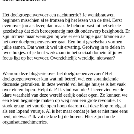
Het doelgroepenvervoer een nachtmerrie? Je wenkbrauwen
beginnen misschien al te fronzen bij het lezen van de titel. Eerst
even over jou als lezer, dan maar. Je behoort vast tot het selecte
gezelschap dat zich beroepsmatig met dit onderwerp bezighoudt. Er
zijn immers maar weinigen bij wie er een lampje gaat branden als
het over doelgroepenvervoer gaat. Een bont gezelschap vormen
jullie samen. Dat weet ik wel uit ervaring. Grofweg in te delen in
twee hokjes: of je bent werkzaam in het sociaal domein óf jouw
focus ligt op het vervoer. Overzichtelijk wereldje, nietwaar?
Waarom deze blogserie over het doelgroepenvervoer? Het
doelgroepenvervoer kan wat mij betreft wel een sprankelende
discussie gebruiken. In deze wereld vol heilige huisjes is het vaak
over eieren lopen. Helpt dat? Ik vind van niet! Liever zien we de
klare waarheid van deze wereld eerlijk onder ogen. Zo kunnen we
een klein beginnetje maken op weg naar een grote revolutie. Ik
stook graag het vuurtje open hoop daarom dat deze blog rondgaat
als een lopend vuurtje. Al is het maar omdat je het er niet mee eens
bent, nietwaar? Ik vat de koe bij de horens. Hier zijn dan de
organisatienachtmerries.