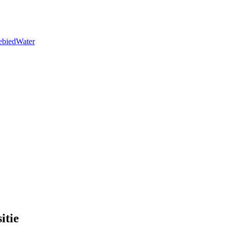
ebied
Water
itie