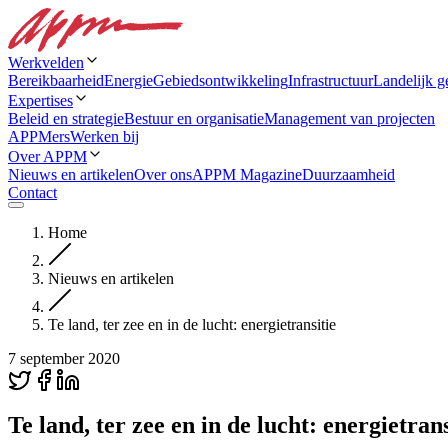
Werkvelden
Bereikbaarheid
Energie
Gebiedsontwikkeling
Infrastructuur
Landelijk g
Expertises
Beleid en strategie
Bestuur en organisatie
Management van projecten
APPMers
Werken bij
Over APPM
Nieuws en artikelen
Over ons
APPM Magazine
Duurzaamheid
Contact
Home
Nieuws en artikelen
Te land, ter zee en in de lucht: energietransitie
7 september 2020
Te land, ter zee en in de lucht: energietrans