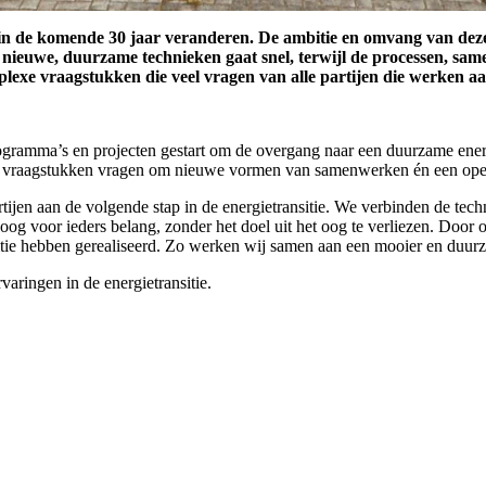
 in de komende 30 jaar veranderen. De ambitie en omvang van deze 
n nieuwe, duurzame technieken gaat snel, terwijl de processen, s
plexe vraagstukken die veel vragen van alle partijen die werken 
ogramma’s en projecten gestart om de overgang naar een duurzame energ
we vraagstukken vragen om nieuwe vormen van samenwerken én een open b
en aan de volgende stap in de energietransitie. We verbinden de tech
oog voor ieders belang, zonder het doel uit het oog te verliezen. Door 
bitie hebben gerealiseerd. Zo werken wij samen aan een mooier en duu
rvaringen in de energietransitie.