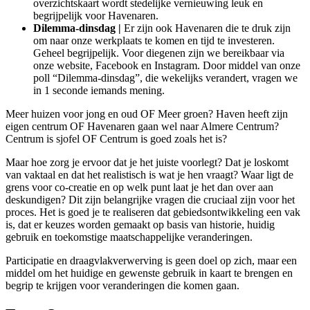
overzichtskaart wordt stedelijke vernieuwing leuk en
begrijpelijk voor Havenaren.
Dilemma-dinsdag |
Er zijn ook Havenaren die te druk zijn
om naar onze werkplaats te komen en tijd te investeren.
Geheel begrijpelijk. Voor diegenen zijn we bereikbaar via
onze website, Facebook en Instagram. Door middel van onze
poll “Dilemma-dinsdag”, die wekelijks verandert, vragen we
in 1 seconde iemands mening.
Meer huizen voor jong en oud OF Meer groen? Haven heeft zijn
eigen centrum OF Havenaren gaan wel naar Almere Centrum?
Centrum is sjofel OF Centrum is goed zoals het is?
Maar hoe zorg je ervoor dat je het juiste voorlegt? Dat je loskomt
van vaktaal en dat het realistisch is wat je hen vraagt? Waar ligt de
grens voor co-creatie en op welk punt laat je het dan over aan
deskundigen? Dit zijn belangrijke vragen die cruciaal zijn voor het
proces. Het is goed je te realiseren dat gebiedsontwikkeling een vak
is, dat er keuzes worden gemaakt op basis van historie, huidig
gebruik en toekomstige maatschappelijke veranderingen.
Participatie en draagvlakverwerving is geen doel op zich, maar een
middel om het huidige en gewenste gebruik in kaart te brengen en
begrip te krijgen voor veranderingen die komen gaan.