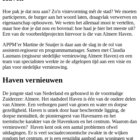
Hoe pak je dat nou aan? Zo'n visievorming mét de stad? We moeten
participeren, de burger aan het woord laten, draagvlak verwerven en
eigenaarschap opbouwen. We weten het allemaal mooi te vertellen,
maar hoe doe je dat nou en bovenal: hoe haal je hier het meeste uit?
Een van de voorbeeldprojecten hiervoor is die van Almere Haven.
APPM’er Martine de Snaijer is daar aan de slag in de rol van
assistent-regisseur en programmamanager. Samen met Claudia
Laumans (regisseur stedelijke vernieuwing Almere Haven) en een
team van specialisten werkte ze de afgelopen tijd aan een visie en
plan voor stedelijke vernieuwing.
Haven vernieuwen
De jongste stad van Nederland en gebouwd in de voormalige
Zuiderzee: Almere. Het stadsdeel Haven is één van de oudere delen
van Almere. Een verborgen parel van groen en water en dorpse
gezelligheid. Haven is uniek door haar beschermde ligging, de
dorpse mentaliteit, de pioniersgeest van Havenaren en het
toeristische karakter van de Havenkom en het centrum. Waarom dan
vernieuwen? Haven kent ook een aantal problemen ofwel
uitdagingen. Er is veel sociaaleconomische zwakte in de wijken
rondom het centrum, er is een eenzijdig aanbod aan woningen wat