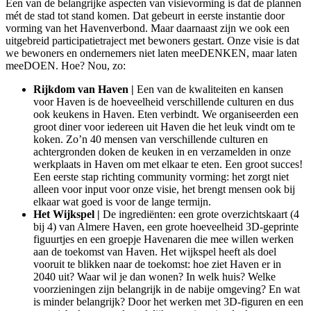
Een van de belangrijke aspecten van visievorming is dat de plannen
mét de stad tot stand komen. Dat gebeurt in eerste instantie door
vorming van het Havenverbond. Maar daarnaast zijn we ook een
uitgebreid participatietraject met bewoners gestart. Onze visie is dat
we bewoners en ondernemers niet laten meeDENKEN, maar laten
meeDOEN. Hoe? Nou, zo:
Rijkdom van Haven |
Een van de kwaliteiten en kansen
voor Haven is de hoeveelheid verschillende culturen en dus
ook keukens in Haven. Eten verbindt. We organiseerden een
groot diner voor iedereen uit Haven die het leuk vindt om te
koken. Zo’n 40 mensen van verschillende culturen en
achtergronden doken de keuken in en verzamelden in onze
werkplaats in Haven om met elkaar te eten. Een groot succes!
Een eerste stap richting community vorming: het zorgt niet
alleen voor input voor onze visie, het brengt mensen ook bij
elkaar wat goed is voor de lange termijn.
Het Wijkspel |
De ingrediënten: een grote overzichtskaart (4
bij 4) van Almere Haven, een grote hoeveelheid 3D-geprinte
figuurtjes en een groepje Havenaren die mee willen werken
aan de toekomst van Haven. Het wijkspel heeft als doel
vooruit te blikken naar de toekomst: hoe ziet Haven er in
2040 uit? Waar wil je dan wonen? In welk huis? Welke
voorzieningen zijn belangrijk in de nabije omgeving? En wat
is minder belangrijk? Door het werken met 3D-figuren en een