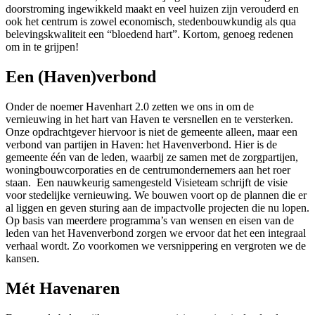
doorstroming ingewikkeld maakt en veel huizen zijn verouderd en
ook het centrum is zowel economisch, stedenbouwkundig als qua
belevingskwaliteit een “bloedend hart”. Kortom, genoeg redenen
om in te grijpen!
Een (Haven)verbond
Onder de noemer Havenhart 2.0 zetten we ons in om de
vernieuwing in het hart van Haven te versnellen en te versterken.
Onze opdrachtgever hiervoor is niet de gemeente alleen, maar een
verbond van partijen in Haven: het Havenverbond. Hier is de
gemeente één van de leden, waarbij ze samen met de zorgpartijen,
woningbouwcorporaties en de centrumondernemers aan het roer
staan. Een nauwkeurig samengesteld Visieteam schrijft de visie
voor stedelijke vernieuwing. We bouwen voort op de plannen die er
al liggen en geven sturing aan de impactvolle projecten die nu lopen.
Op basis van meerdere programma’s van wensen en eisen van de
leden van het Havenverbond zorgen we ervoor dat het een integraal
verhaal wordt. Zo voorkomen we versnippering en vergroten we de
kansen.
Mét Havenaren