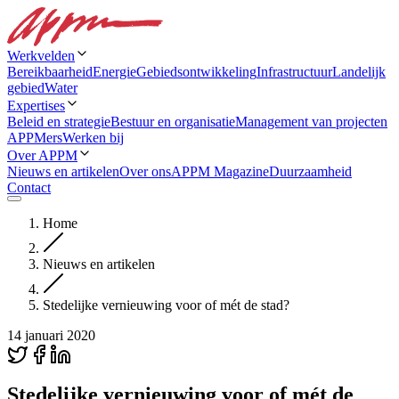
Werkvelden
Bereikbaarheid
Energie
Gebiedsontwikkeling
Infrastructuur
Landelijk
gebied
Water
Expertises
Beleid en strategie
Bestuur en organisatie
Management van projecten
APPMers
Werken bij
Over APPM
Nieuws en artikelen
Over ons
APPM Magazine
Duurzaamheid
Contact
Home
Nieuws en artikelen
Stedelijke vernieuwing voor of mét de stad?
14 januari 2020
Stedelijke vernieuwing voor of mét de