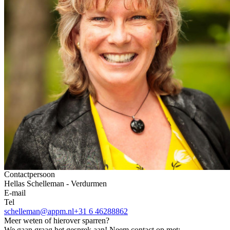
Contactpersoon
Hellas Schelleman - Verdurmen
E-mail
Tel
schelleman@appm.nl
+31 6 46288862
Meer weten of hierover sparren?
We gaan graag het gesprek aan! Neem contact op met: