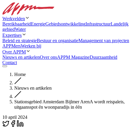
Werkvelden
Bereikbaarheid
Energie
Gebiedsontwikkeling
Infrastructuur
Landelijk
gebied
Water
Expertises
Beleid en strategie
Bestuur en organisatie
Management van projecten
APPMers
Werken bij
Over APPM
Nieuws en artikelen
Over ons
APPM Magazine
Duurzaamheid
Contact
Home
Nieuws en artikelen
Stationsgebied Amsterdam Bijlmer ArenA wordt reispaleis,
uitgaansspot én woonparadijs in één
10 april 2024