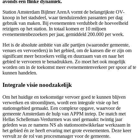
avonds een flinke dynamiek.
Station Amsterdam Bijlmer ArenA vormt de belangrijkste OV-
knoop in het stadsdeel, waar tienduizenden passanten per dag
gebruik van maken. Bij evenementen verdubbelt de hoeveelheid
reizigers op het station. In totaal komen er 10 miljoen
evenementenbezoekers per jaar, gemiddeld 200.000 per week.
Het is de absolute ambitie van alle partijen (waaronder gemeente,
venues en vervoerders) in het gebied, om de kansen die er zijn om
significant meer bezoekers veilig en duurzaam van en naar het
gebied te vervoeren te benadrukken. Zo moet het ook mogelijk
worden om in de toekomst meer evenementenverkeer per spoor af te
kunnen handelen.
Integrale visie noodzakelijk
Om het huidige en toekomstige vervoer goed te kunnen blijven
verwerken en stroomlijnen, wordt een integrale visie op het
stationsgebied gemaakt. Een complexe opgave, waarvoor de
gemeente Amsterdam de hulp van APPM inriep. De match met
Hellas Schelleman-Verdurmen was snel gemaakt: twintig jaar
geleden was ze namens NS als stationsontwikkelaar werkzaam in
het gebied én ze heeft ervaring met grote evenementen. Deze keer
vervult ze de rol van procesmanager voor de gemeente.