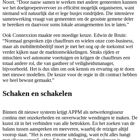
Noort. “Door nauw samen te werken met andere gemeenten kunnen
we het doelgroepenvervoer zo efficiënt mogelijk organiseren, want
niemand wil natuurlijk dat er lege busjes rondrijden. Die intensieve
samenwerking vraagt van gemeenten om de grootste gemene deler
te bereiken en daarvoor soms lokale arrangementen los te laten.”
Ook Connexxion maakte een moedige keuze. Edwin de Bruin:
“Normaal gesproken zijn chauffeurs en wielen onze core-business,
maar als mobiliteitsbedrijf moet je met het oog op de toekomst wel
verder kijken naar de marktontwikkelingen. Straks rijden er
misschien wel autonome voertuigen en krijgen de chauffeurs een
totaal andere rol, die van gastheer of veiligheidsmanager,
bijvoorbeeld. Het is dus slim om ook kennis en ervaring op te doen
met nieuwe modellen. De keuze voor de regie in dit contract hebben
we heel bewust gemaakt.”
Schaken en schakelen
Binnen dit nieuwe systeem krijgt APPM als netwerkregisseur
continu met onzekerheden en onverwachte wendingen te maken. De
kunst zit in het verbinden van alle betrokken. En het zoeken van de
balans tussen aanspreken en meeveren, waarbij de reiziger altijd
voorop staat. “Het is een enorme uitdaging, want echt alles hangt