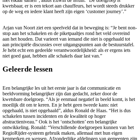
met elkaar samen”, aldus Edwin de Bruin. “De doelgroep is
kwetsbaar, er is een tekort aan chauffeurs, het wordt steeds drukker
op de weg en iedere klant heeft zijn eigen ‘customer journey’.”
Arjan van Noort ziet een speelveld dat in beweging is: “Je bent non-
stop aan het schakelen en de piketpaaltjes rond het veld overeind
aan het houden. Dat varieert van iemand die niet is opgehaald tot
aan principiële discussies over uitgangspunten aan de bestuurstafel.
Je hebt echt een gedeelde verantwoordelijkheid: als er ergens iets
niet goed gaat, hebben alle schakels daar last van.”
Geleerde lessen
Een belangrijke les uit het eerste jaar is dat communicatie en
beeldvorming belangrijker zijn dan gedacht, zeker door de
kwetsbare doelgroep. “Als je eenmaal negatief in beeld komt, is het
moeilijk dit om te keren. En je hebt geen tweede kans: niet
opgehaald, is niet opgehaald”, aldus Ronald de Haas. “Het is dus
schakelen tussen incidenten en de kwaliteit op hoger
abstractieniveau.” Ook is het ‘ontschotten’ een belangrijke
ontwikkeling. Ronald: “Verschillende doelgroepen kunnen van het
RegioRijder-systeem gebruik maken, allemaal met hun eigen
kenmerken en wensen. Afzonderlijke afdelingen van gemeenten zijn