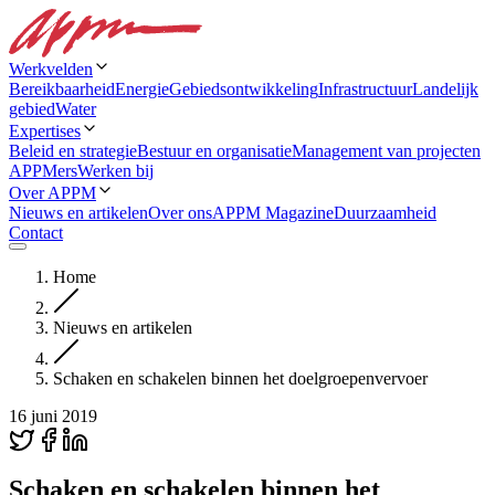
Werkvelden
Bereikbaarheid
Energie
Gebiedsontwikkeling
Infrastructuur
Landelijk
gebied
Water
Expertises
Beleid en strategie
Bestuur en organisatie
Management van projecten
APPMers
Werken bij
Over APPM
Nieuws en artikelen
Over ons
APPM Magazine
Duurzaamheid
Contact
Home
Nieuws en artikelen
Schaken en schakelen binnen het doelgroepenvervoer
16 juni 2019
Schaken en schakelen binnen het