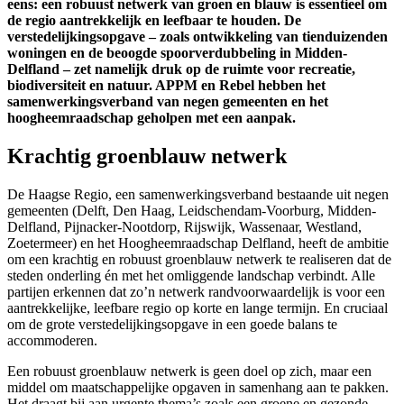
eens: een robuust netwerk van groen en blauw is essentieel om
de regio aantrekkelijk en leefbaar te houden. De
verstedelijkingsopgave – zoals ontwikkeling van tienduizenden
woningen en de beoogde spoorverdubbeling in Midden-
Delfland – zet namelijk druk op de ruimte voor recreatie,
biodiversiteit en natuur. APPM en Rebel hebben het
samenwerkingsverband van negen gemeenten en het
hoogheemraadschap geholpen met een aanpak.
Krachtig groenblauw netwerk
De Haagse Regio, een samenwerkingsverband bestaande uit negen
gemeenten (Delft, Den Haag, Leidschendam-Voorburg, Midden-
Delfland, Pijnacker-Nootdorp, Rijswijk, Wassenaar, Westland,
Zoetermeer) en het Hoogheemraadschap Delfland, heeft de ambitie
om een krachtig en robuust groenblauw netwerk te realiseren dat de
steden onderling én met het omliggende landschap verbindt. Alle
partijen erkennen dat zo’n netwerk randvoorwaardelijk is voor een
aantrekkelijke, leefbare regio op korte en lange termijn. En cruciaal
om de grote verstedelijkingsopgave in een goede balans te
accommoderen.
Een robuust groenblauw netwerk is geen doel op zich, maar een
middel om maatschappelijke opgaven in samenhang aan te pakken.
Het draagt bij aan urgente thema’s zoals een groene en gezonde