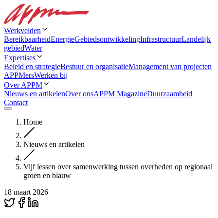
Werkvelden
Bereikbaarheid
Energie
Gebiedsontwikkeling
Infrastructuur
Landelijk
gebied
Water
Expertises
Beleid en strategie
Bestuur en organisatie
Management van projecten
APPMers
Werken bij
Over APPM
Nieuws en artikelen
Over ons
APPM Magazine
Duurzaamheid
Contact
Home
Nieuws en artikelen
Vijf lessen over samenwerking tussen overheden op regionaal
groen en blauw
18 maart 2026