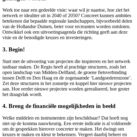
Werk toe naar een gedeelde visie: waar wil je naartoe, hoe ziet het
netwerk er idealiter uit in 2040 of 2050? Concreet kunnen ambities
betekenen dat bepaalde regionale landschappen, bijvoorbeeld delen
van de Hollandse Duinen, beter voor recreanten worden ontsloten.
Ontwikkel ook een uitvoeringsagenda die richting geeft aan deze
visie en de benodigde keuzes en investeringen.
3. Begin!
Start met de uitvoering van projecten die inspireren en het netwerk
tastbaar maken. De Regio heeft al prachtige structuren, zoals het
open landschap van Midden-Delfland, de groene fietsverbinding
tussen Delft en Den Haag en de zogenaamde ‘Landgoederenzone’.
Zet deze structuren in het zonnetje en koppel hier nieuwe projecten
aan. Hoe eerder nieuwe projecten worden gerealiseerd, hoe groter
het draagvlak wordt.
4. Breng de financiële mogelijkheden in beeld
Welke middelen en instrumenten zijn beschikbaar? Dat hoeft nog
niet op de komma nauwkeurig. Een eerste indicatie is al voldoende
om de gesprekken hierover concreter te maken. Het dwingt om
keuzes te maken en kleur te bekennen. Vergeet daarbij beheer en